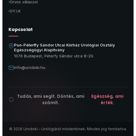
Orvos válaszol
GY.I.K
Kapcsolat
Puo-Péterffy Sándor Utcai Kórház Urológiai Osztály
Egészségügyi Alapítvány
1076 Budapest, Péterfy Sándor utca 8–20.
info@urodoki.hu
Tudás, ami segít. Döntés, ami
Egészség, ami
számít.
érték.
© 2026 Urodoki – Urológiáról mindenkinek. Minden jog fenntartva.