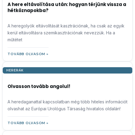
A here eltávolítása után: hogyan térjünk vissza a
hétköznapokba?
A heregolyók eltávolítását kasztrációnak, ha csak az egyik
kerül eltávolításra szemikasztrációnak nevezzük. Ha a
műtétet
TOVÁBB OLVASOM »
HERERÁK
Olvasson tovább angolul!
A heredaganattal kapcsolatban még több hiteles információt
olvashat az Európai Urológus Társaság hivatalos oldalán!
TOVÁBB OLVASOM »