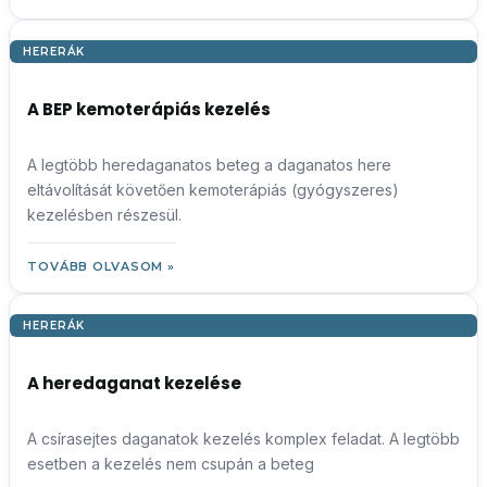
HERERÁK
A BEP kemoterápiás kezelés
A legtöbb heredaganatos beteg a daganatos here
eltávolítását követően kemoterápiás (gyógyszeres)
kezelésben részesül.
TOVÁBB OLVASOM »
HERERÁK
A heredaganat kezelése
A csírasejtes daganatok kezelés komplex feladat. A legtöbb
esetben a kezelés nem csupán a beteg