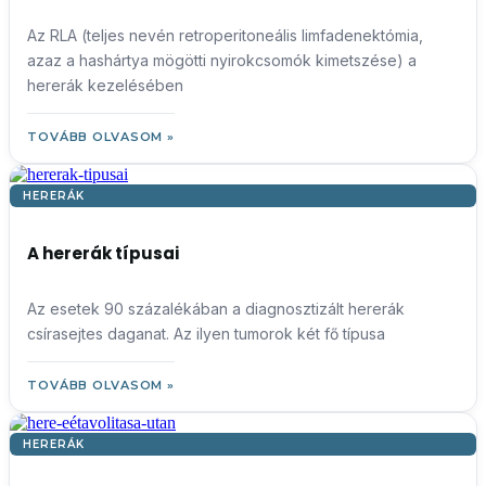
Az RLA (teljes nevén retroperitoneális limfadenektómia,
azaz a hashártya mögötti nyirokcsomók kimetszése) a
hererák kezelésében
TOVÁBB OLVASOM »
HERERÁK
A hererák típusai
Az esetek 90 százalékában a diagnosztizált hererák
csírasejtes daganat. Az ilyen tumorok két fő típusa
TOVÁBB OLVASOM »
HERERÁK