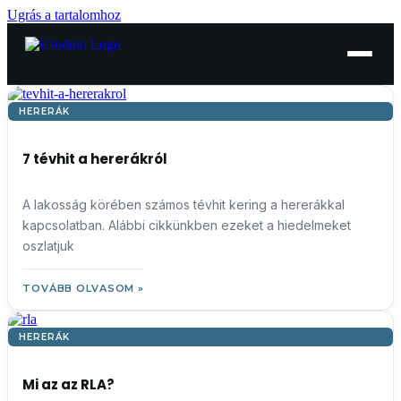
Ugrás a tartalomhoz
HERERÁK
7 tévhit a hererákról
A lakosság körében számos tévhit kering a hererákkal
kapcsolatban. Alábbi cikkünkben ezeket a hiedelmeket
oszlatjuk
TOVÁBB OLVASOM »
HERERÁK
Mi az az RLA?