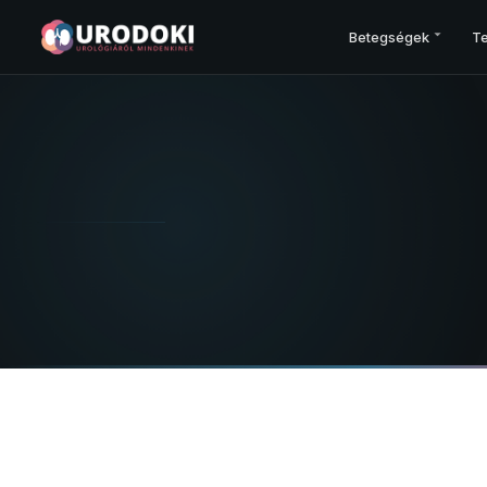
Betegségek
Te
PROSZTATA
Prosztatarák – áttekintés
Korai felismerés
Vizsgálatok
Kezelési terv
Műtét
Sugárkezelés
Gyógyszerek
Csontegészség
Prosztata és egyéb betegségei