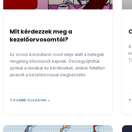
Mit kérdezzek meg a
O
kezelőorvosomtól?
A
i
Az orvosi konzultáció rövid ideje alatt a betegek
T
rengeteg információt kapnak. Összegyűjtöttük
azokat a témákat és kérdéseket, amiket feltétlen
javasolt a kezelőorvossal megbeszélni.
TOVÁBB OLVASOM »
T