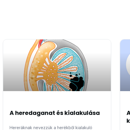
A heredaganat és kialakulása
A
k
Hereráknak nevezzük a herékből kialakuló