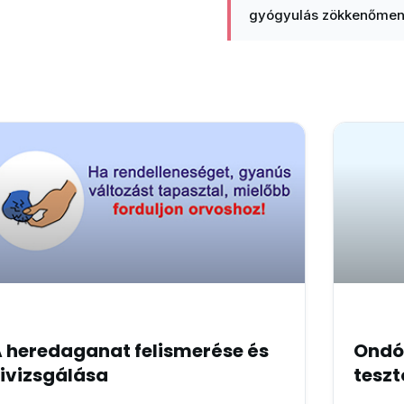
gyógyulás zökkenőment
 heredaganat felismerése és
Ondó
ivizsgálása
teszt