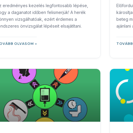
z eredményes kezelés legfontosabb lépése,
Előfordu
ogy a daganatot időben felismerjük! A herék
károsít
önnyen vizsgálhatóak, ezért érdemes a
beteg mé
endszeres önvizsgálat lépéseit elsajátítani.
ajánlani
az ún. o
OVÁBB OLVASOM »
TOVÁBB