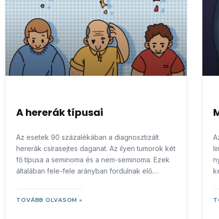
A hererák típusai
M
Az esetek 90 százalékában a diagnosztizált
A
hererák csírasejtes daganat. Az ilyen tumorok két
l
fő típusa a seminoma és a nem-seminoma. Ezek
n
általában fele-fele arányban fordulnak elő.
k
Csírasejtes hererák
b
v
TOVÁBB OLVASOM »
T
n