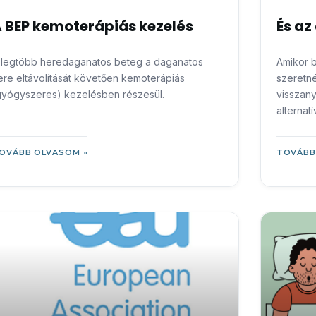
 BEP kemoterápiás kezelés
És az
 legtöbb heredaganatos beteg a daganatos
Amikor b
ere eltávolítását követően kemoterápiás
szeretn
gyógyszeres) kezelésben részesül.
visszany
alternatí
OVÁBB OLVASOM »
TOVÁBB