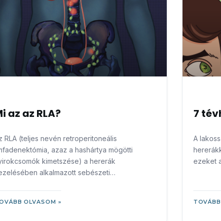
i az az RLA?
7 tév
z RLA (teljes nevén retroperitoneális
A lakoss
imfadenektómia, azaz a hashártya mögötti
hererákk
yirokcsomók kimetszése) a hererák
ezeket a
ezelésében alkalmazott sebészeti
eavatkozás, melynek során eltávolítják a rákos,
agy feltételezhetően rákos hasi
OVÁBB OLVASOM »
TOVÁBB
yirokcsomókat.