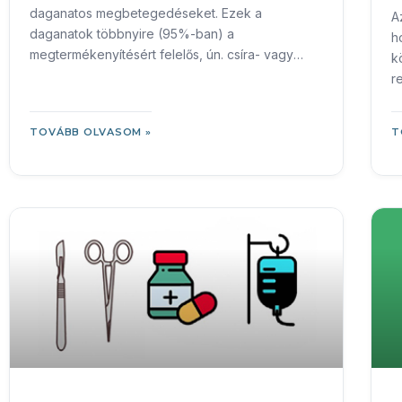
daganatos megbetegedéseket. Ezek a
A
daganatok többnyire (95%-ban) a
h
megtermékenyítésért felelős, ún. csíra- vagy
k
ondósejtekből indulnak ki.
r
TOVÁBB OLVASOM »
T