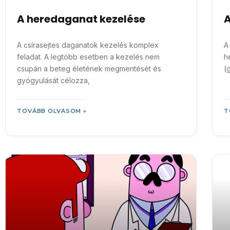
A heredaganat kezelése
A
A csírasejtes daganatok kezelés komplex
A
feladat. A legtöbb esetben a kezelés nem
h
csupán a beteg életének megmentését és
(
gyógyulását célozza,
TOVÁBB OLVASOM »
T