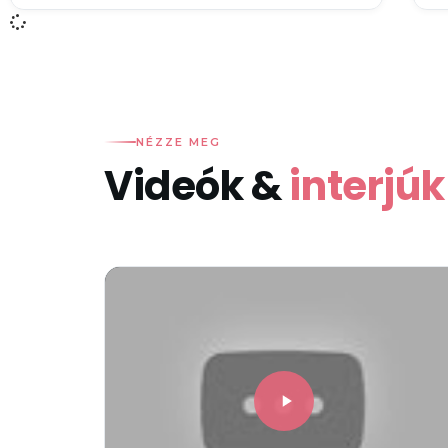
NÉZZE MEG
Videók &
interjúk