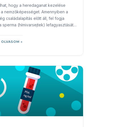
lhat, hogy a heredaganat kezelése
ja a nemzőképességet. Amennyiben a
g családalapítás előtt áll, fel fogja
 a sperma (hímivarsejtek) lefagyasztását,
ndókonzerválást.
 OLVASOM »