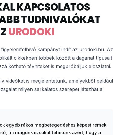
KAL KAPCSOLATOS
ABB TUDNIVALÓKAT
AZ
URODOKI
figyelemfelhívó kampányt indít az urodoki.hu. Az
ikált cikkekben többek között a daganat típusait
ozzá köthető tévhiteket is megpróbáljuk eloszlatni.
tív videókat is megjelentetünk, amelyekből például
izsgálat milyen sarkalatos szerepet játszhat a
sok egyéb rákos megbetegedéshez képest remek
tő, mi magunk is sokat tehetünk azért, hogy a