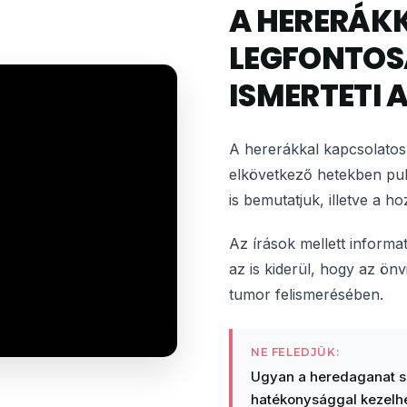
A HERERÁK
LEGFONTOS
ISMERTETI 
A hererákkal kapcsolatos 
elkövetkező hetekben publ
is bemutatjuk, illetve a h
Az írások mellett informa
az is kiderül, hogy az önv
tumor felismerésében.
NE FELEDJÜK:
Ugyan a heredaganat 
hatékonysággal kezelhe