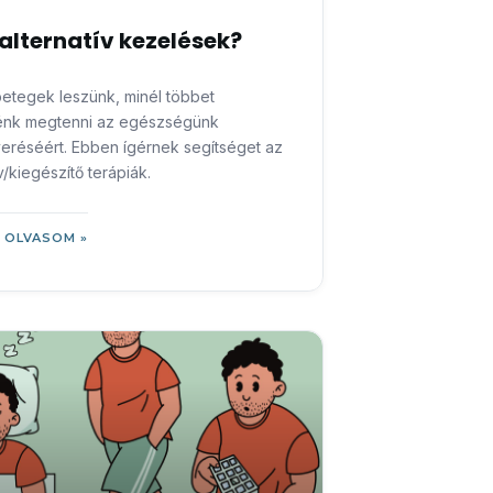
 alternatív kezelések?
etegek leszünk, minél többet
énk megtenni az egészségünk
eréséért. Ebben ígérnek segítséget az
v/kiegészítő terápiák.
 OLVASOM »