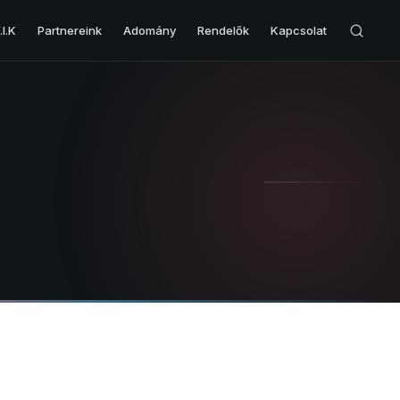
I.K
Partnereink
Adomány
Rendelők
Kapcsolat
VESE & HÓLYAG
Veserák
Hólyagrák
Hólyag eltávolítás – Cisztektómia