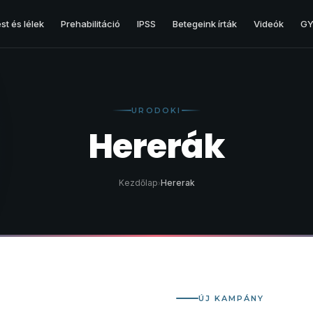
st és lélek
Prehabilitáció
IPSS
Betegeink írták
Videók
GY.
HERE
Hererák
URODOKI
Hererák
Here és egyéb betegségei
Kezdőlap
Hererak
›
ÚJ KAMPÁNY