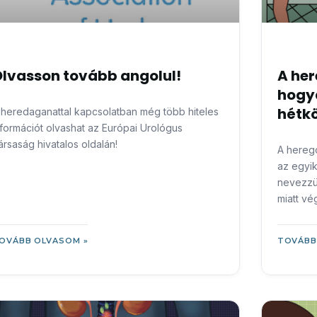
lvasson tovább angolul!
A her
hogya
hétk
 heredaganattal kapcsolatban még több hiteles
nformációt olvashat az Európai Urológus
ársaság hivatalos oldalán!
A herego
az egyik
nevezzü
miatt vé
távolítj
OVÁBB OLVASOM »
TOVÁBB