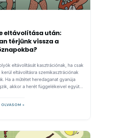
e eltávolítása után:
n térjünk vissza a
öznapokba?
lyók eltávolítását kasztrációnak, ha csak
 kerül eltávolításra szemikasztrációnak
k. Ha a műtétet heredaganat gyanúja
gzik, akkor a herét függelékeivel együtt
ák el a lágyékcsatorna
 OLVASOM »