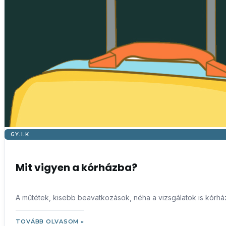
GY.I.K
Mit vigyen a kórházba?
A műtétek, kisebb beavatkozások, néha a vizsgálatok is kórház
TOVÁBB OLVASOM »