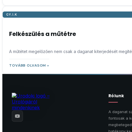
GY.I.K
Felkészülés a műtétre
A műtétet megelőzően nem csak a daganat kiterjedését megíté
TOVÁBB OLVASOM »
Rólunk
A daganat sz
fontosak a k
megbetegedé
hatékony kez