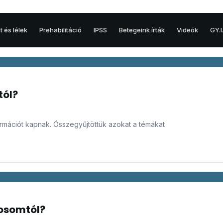
t és lélek
Prehabilitáció
IPSS
Betegeink írták
Videók
GY.I
HERE
Hererák
tól?
Here és egyéb betegségei
formációt kapnak. Összegyűjtöttük azokat a témákat
vosomtól?