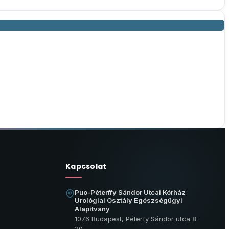
Kapcsolat
Puo-Péterffy Sándor Utcai Kórház
Urológiai Osztály Egészségügyi
Alapítvány
1076 Budapest, Péterfy Sándor utca 8–