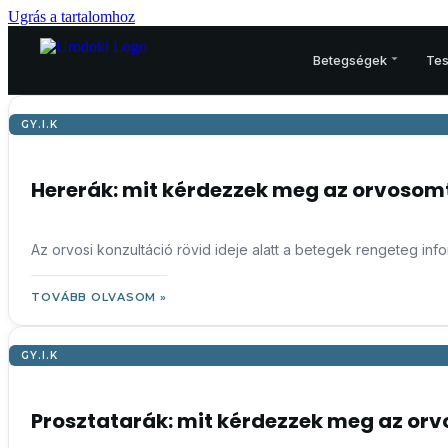
Ugrás a tartalomhoz
Betegségek
Tes
GY.I.K
PROSZTATA
Prosztatarák – áttekintés
Hererák: mit kérdezzek meg az orvosom
Korai felismerés
Vizsgálatok
Az orvosi konzultáció rövid ideje alatt a betegek rengeteg in
Kezelési terv
Műtét
TOVÁBB OLVASOM »
Sugárkezelés
Gyógyszerek
GY.I.K
Csontegészség
Prosztata és egyéb betegségei
Prosztatarák: mit kérdezzek meg az or