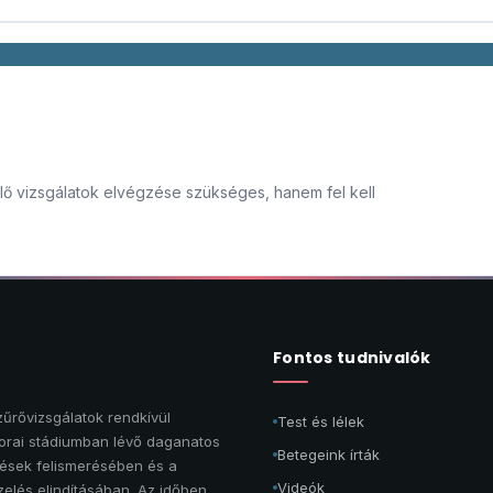
lő vizsgálatok elvégzése szükséges, hanem fel kell
Fontos tudnivalók
űrővizsgálatok rendkívül
Test és lélek
orai stádiumban lévő daganatos
Betegeink írták
sek felismerésében és a
Videók
elés elindításában. Az időben