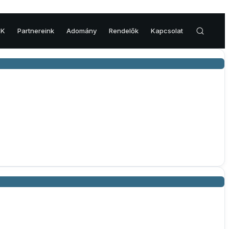
.K
Partnereink
Adomány
Rendelők
Kapcsolat
VESE & HÓLYAG
Veserák
Hólyagrák
Hólyag eltávolítás – Cisztektómia