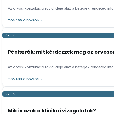
Az orvosi konzultáció rövid ideje alatt a betegek rengeteg in
TOVÁBB OLVASOM »
GY.I.K
Péniszrák: mit kérdezzek meg az orvos
Az orvosi konzultáció rövid ideje alatt a betegek rengeteg in
TOVÁBB OLVASOM »
GY.I.K
Mik is azok a klinikai vizsgálatok?