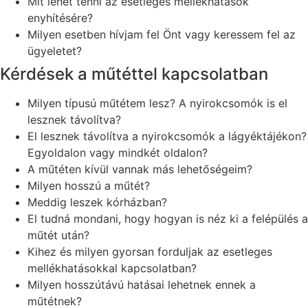
Mit lehet tenni az esetleges mellékhatások
enyhítésére?
Milyen esetben hívjam fel Önt vagy keressem fel az
ügyeletet?
Kérdések a műtéttel kapcsolatban
Milyen típusú műtétem lesz? A nyirokcsomók is el
lesznek távolítva?
El lesznek távolítva a nyirokcsomók a lágyéktájékon?
Egyoldalon vagy mindkét oldalon?
A műtéten kívül vannak más lehetőségeim?
Milyen hosszú a műtét?
Meddig leszek kórházban?
El tudná mondani, hogy hogyan is néz ki a felépülés a
műtét után?
Kihez és milyen gyorsan forduljak az esetleges
mellékhatásokkal kapcsolatban?
Milyen hosszútávú hatásai lehetnek ennek a
műtétnek?