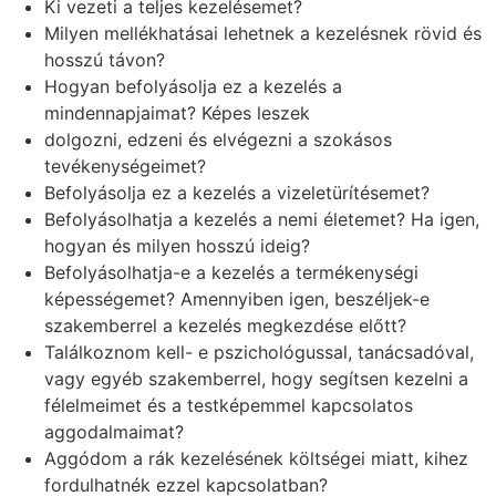
Ki vezeti a teljes kezelésemet?
Milyen mellékhatásai lehetnek a kezelésnek rövid és
hosszú távon?
Hogyan befolyásolja ez a kezelés a
mindennapjaimat? Képes leszek
dolgozni, edzeni és elvégezni a szokásos
tevékenységeimet?
Befolyásolja ez a kezelés a vizeletürítésemet?
Befolyásolhatja a kezelés a nemi életemet? Ha igen,
hogyan és milyen hosszú ideig?
Befolyásolhatja-e a kezelés a termékenységi
képességemet? Amennyiben igen, beszéljek-e
szakemberrel a kezelés megkezdése előtt?
Találkoznom kell- e pszichológussal, tanácsadóval,
vagy egyéb szakemberrel, hogy segítsen kezelni a
félelmeimet és a testképemmel kapcsolatos
aggodalmaimat?
Aggódom a rák kezelésének költségei miatt, kihez
fordulhatnék ezzel kapcsolatban?