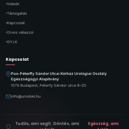
Videók
Támogatás
Kapcsolat
Orvos válaszol
GY.I.K
Kapcsolat
Puo-Péterffy Sándor Utcai Kórház Urológiai Osztály
Egészségügyi Alapítvány
1076 Budapest, Péterfy Sándor utca 8–20.
info@urodoki.hu
Tudás, ami segít. Döntés, ami
Egészség, ami