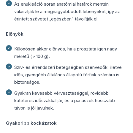
Az enukleáció során anatómiai határok mentén
választják le a megnagyobbodott lebenyeket, így az
érintett szövetet „egészben” távolítják el.
Előnyök
Különösen akkor előnyös, ha a prosztata igen nagy
méretű (> 100 g).
Szív- és érrendszeri betegségben szenvedők, illetve
idős, gyengébb általános állapotú férfiak számára is
biztonságos.
Gyakran kevesebb vérveszteséggel, rövidebb
katéteres időszakkal jár, és a panaszok hosszabb
távon is jól javulnak.
Gyakoribb kockázatok