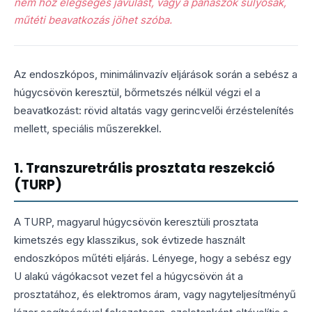
nem hoz elégséges javulást, vagy a panaszok súlyosak,
műtéti beavatkozás jöhet szóba.
Az endoszkópos, minimálinvazív eljárások során a sebész a
húgycsövön keresztül, bőrmetszés nélkül végzi el a
beavatkozást: rövid altatás vagy gerincvelői érzéstelenítés
mellett, speciális műszerekkel.
1. Transzuretrális prosztata reszekció
(TURP)
A TURP, magyarul húgycsövön keresztüli prosztata
kimetszés egy klasszikus, sok évtizede használt
endoszkópos műtéti eljárás. Lényege, hogy a sebész egy
U alakú vágókacsot vezet fel a húgycsövön át a
prosztatához, és elektromos áram, vagy nagyteljesítményű