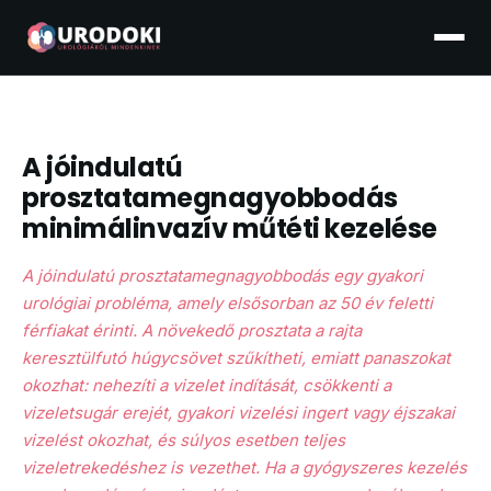
A jóindulatú
prosztatamegnagyobbodás
minimálinvazív műtéti kezelése
A jóindulatú prosztatamegnagyobbodás egy gyakori
urológiai probléma, amely elsősorban az 50 év feletti
férfiakat érinti. A növekedő prosztata a rajta
keresztülfutó húgycsövet szűkítheti, emiatt panaszokat
okozhat: nehezíti a vizelet indítását, csökkenti a
vizeletsugár erejét, gyakori vizelési ingert vagy éjszakai
vizelést okozhat, és súlyos esetben teljes
vizeletrekedéshez is vezethet. Ha a gyógyszeres kezelés