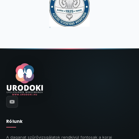
Rólunk
A daganat szűrővizsgálatok rendkívül fontosak a korai