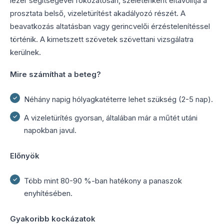
lézer segítségével fokozatosan, szeletenként eltávolítja a
prosztata belső, vizeletürítést akadályozó részét. A
beavatkozás altatásban vagy gerincvelői érzéstelenítéssel
történik. A kimetszett szövetek szövettani vizsgálatra
kerülnek.
Mire számíthat a beteg?
Néhány napig hólyagkatéterre lehet szükség (2-5 nap).
A vizeletürítés gyorsan, általában már a műtét utáni
napokban javul.
Előnyök
Több mint 80-90 %-ban hatékony a panaszok
enyhítésében.
Gyakoribb kockázatok