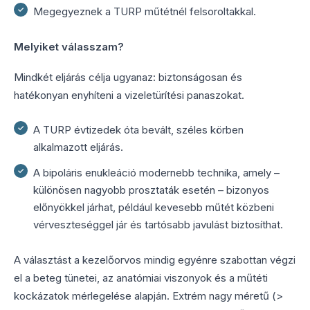
Megegyeznek a TURP műtétnél felsoroltakkal.
Melyiket válasszam?
Mindkét eljárás célja ugyanaz: biztonságosan és
hatékonyan enyhíteni a vizeletürítési panaszokat.
A TURP évtizedek óta bevált, széles körben
alkalmazott eljárás.
A bipoláris enukleáció modernebb technika, amely –
különösen nagyobb prosztaták esetén – bizonyos
előnyökkel járhat, például kevesebb műtét közbeni
vérveszteséggel jár és tartósabb javulást biztosíthat.
A választást a kezelőorvos mindig egyénre szabottan végzi
el a beteg tünetei, az anatómiai viszonyok és a műtéti
kockázatok mérlegelése alapján. Extrém nagy méretű (>