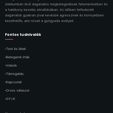
stádiumban lévő daganatos megbetegedések felismerésében és
a hatékony kezelés elindításában. Az időben felfedezett
daganatok gyakran jóval kevésbé agresszívek és könnyebben
kezelhetők, ami növeli a gyógyulás esélyeit.
Fontos tudnivalók
Test és lélek
Betegeink írták
Videók
Támogatás
Kapcsolat
Orvos válaszol
GY.I.K