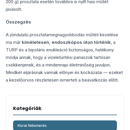
200 g) prosztata esetén továbbra is nyílt hasi műtét
javasolt.
Összegzés
A jóindulatú prosztatamegnagyobbodás műtéti kezelése
ma már
kíméletesen, endoszkópos úton történik
, a
TURP és a bipoláris enukleáció biztonságos, hatékony
módja annak, hogy a vizeletürítési panaszok tartósan
csökkenjenek, és a mindennapi életminőség javuljon.
Mindkét eljárásnak vannak előnyei és kockázatai — ezeket
a kezelőorvos részletesen ismerteti a beavatkozás előtt.
Kategóriák
Korai felismerés