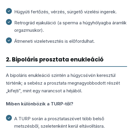
Húgyúti fertőzés, vérzés, sürgető vizelési ingerek.
Retrográd ejakuláció (a sperma a húgyhólyagba áramlik
orgazmuskor).
Átmeneti vizeletvesztés is előfordulhat.
2. Bipoláris prosztata enukleáció
A bipoláris enukleáció szintén a húgycsövön keresztül
történik; a sebész a prosztata megnagyobbodott részét
„kifejti”, mint egy narancsot a héjából.
Miben különbözik a TURP-től?
A TURP során a prosztataszövet több belső
metszésből, szeletenként kerül eltávolításra.