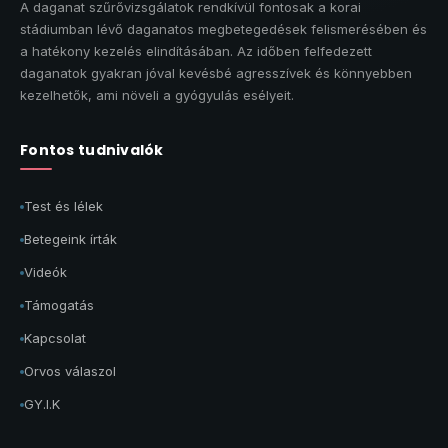
A daganat szűrővizsgálatok rendkívül fontosak a korai
stádiumban lévő daganatos megbetegedések felismerésében és
a hatékony kezelés elindításában. Az időben felfedezett
daganatok gyakran jóval kevésbé agresszívek és könnyebben
kezelhetők, ami növeli a gyógyulás esélyeit.
Fontos tudnivalók
Test és lélek
Betegeink írták
Videók
Támogatás
Kapcsolat
Orvos válaszol
GY.I.K