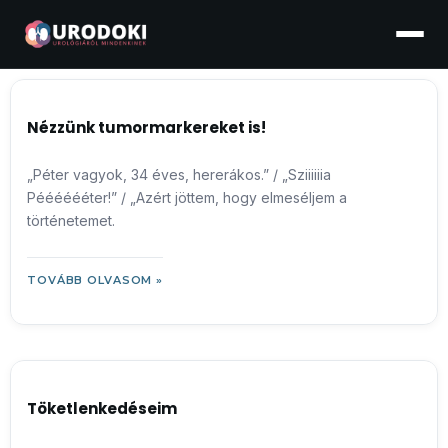
Nézzünk tumormarkereket is!
„Péter vagyok, 34 éves, hererákos.” / „Sziiiiiia
Pééééééter!” / „Azért jöttem, hogy elmeséljem a
történetemet.
TOVÁBB OLVASOM »
Töketlenkedéseim