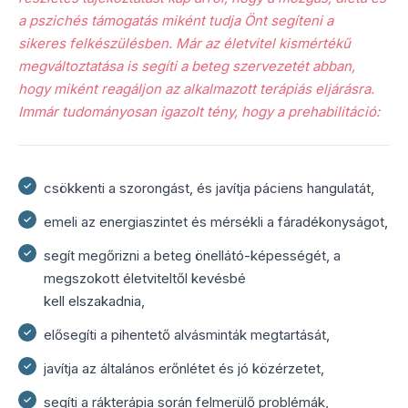
a pszichés támogatás miként tudja Önt segíteni a
sikeres felkészülésben. Már az életvitel kismértékű
megváltoztatása is segíti a beteg szervezetét abban,
hogy miként reagáljon az alkalmazott terápiás eljárásra.
Immár tudományosan igazolt tény, hogy a prehabilitáció:
csökkenti a szorongást, és javítja páciens hangulatát,
emeli az energiaszintet és mérsékli a fáradékonyságot,
segít megőrizni a beteg önellátó-képességét, a
megszokott életviteltől kevésbé
kell elszakadnia,
elősegíti a pihentető alvásminták megtartását,
javítja az általános erőnlétet és jó közérzetet,
segíti a rákterápia során felmerülő problémák,