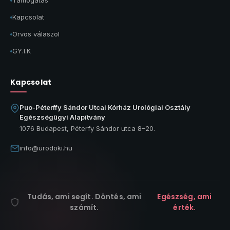
Támogatás
Kapcsolat
Orvos válaszol
GY.I.K
Kapcsolat
Puo-Péterffy Sándor Utcai Kórház Urológiai Osztály
Egészségügyi Alapítvány
1076 Budapest, Péterfy Sándor utca 8–20.
info@urodoki.hu
Tudás, ami segít. Döntés, ami
Egészség, ami
számít.
érték.