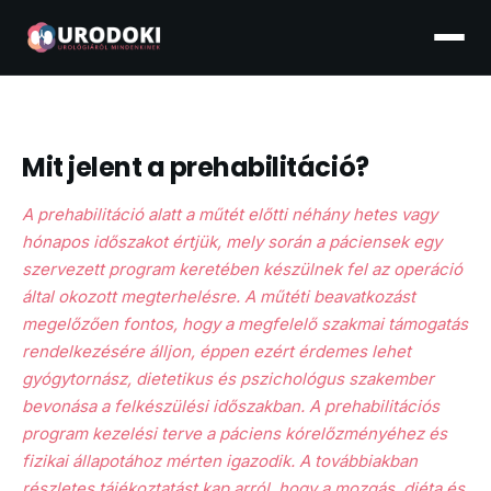
Mit jelent a prehabilitáció?
A prehabilitáció alatt a műtét előtti néhány hetes vagy
hónapos időszakot értjük, mely során a páciensek egy
szervezett program keretében készülnek fel az operáció
által okozott megterhelésre. A műtéti beavatkozást
megelőzően fontos, hogy a megfelelő szakmai támogatás
rendelkezésére álljon, éppen ezért érdemes lehet
gyógytornász, dietetikus és pszichológus szakember
bevonása a felkészülési időszakban. A prehabilitációs
program kezelési terve a páciens kórelőzményéhez és
fizikai állapotához mérten igazodik. A továbbiakban
részletes tájékoztatást kap arról, hogy a mozgás, diéta és