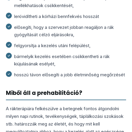
mellékhatások csökkentését,
lerövidítheti a kórházi bennfekvés hosszát
elősegíti, hogy a szervezet jobban reagáljon a rák
gyógyítását célzó eljárásokra,
felgyorsítja a kezelés utáni felépülést,
bármelyik kezelés esetében csökkentheti a rák
kiújulásának esélyét,
hosszú távon elősegíti a jobb életminőség megőrzését
Miből áll a prehabilitáció?
A rákterápiára felkészülve a betegnek fontos átgondolni
milyen napi rutinok, tevékenységek, táplálkozási szokások
stb. határozzák meg az életét, és hogy mit kell
megváltoztatnia ahhoz, hogy a kezelés alatt az egészsége