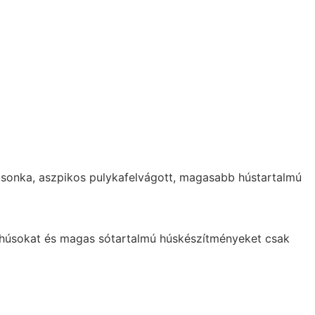
emsonka, aszpikos pulykafelvágott, magasabb hústartalmú
ös húsokat és magas sótartalmú húskészítményeket csak