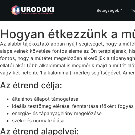
Betegségek
Te
Hogyan étkezzünk a műt
PROSZTATA
Az alábbi tájékoztató abban nyújt segítséget, hogy a műtét
Prosztatarák – áttekintés
alapelveinek követése fontos eleme az Ön terápiájának, hi
Korai felismerés
fontos, hogy a műtétet megelőzően elkerüljük a tápanyaghi
ellátói akár több alkalommal is megmérik majd a műtét elő
Vizsgálatok
vagy két hetente 1 alkalommal), mérleg segítségével. Amen
Kezelési terv
Az étrend célja:
Műtét
Sugárkezelés
általános állapot támogatása
Gyógyszerek
ideális testtömeg elérése, fenntartása (főként fogyás
Csontegészség
energia- és tápanyaghiány megelőzése
székelés normalizálása
Prosztata és egyéb betegségei
Az étrend alapelvei: