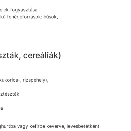
elek fogyasztása
ékű fehérjeforrások: húsok,
zták, cereáliák)
kukorica-, rizspehely),
aztészták
oa
joghurtba vagy kefirbe keverve, levesbetétként