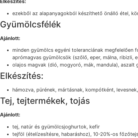
Elkészítés:
ezekből az alapanyagokból készíthető önálló étel, köre
Gyümölcsfélék
Ajánlott:
minden gyümölcs egyéni toleranciának megfelelően fo
aprómagvas gyümölcsök (szőlő, eper, málna, ribizli, e
olajos magvak (dió, mogyoró, mák, mandula), aszalt
Elkészítés:
hámozva, pürének, mártásnak, kompótként, levesnek,
Tej, tejtermékek, tojás
Ajánlott:
tej, natúr és gyümölcsjoghurtok, kefir
tejföl (ételízesítésre, habaráshoz), 10-20%-os főzőtej