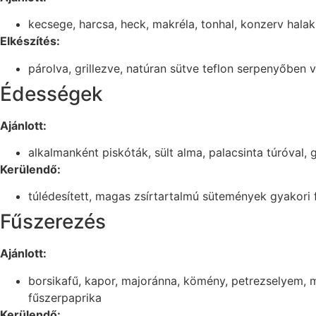
kecsege, harcsa, heck, makréla, tonhal, konzerv halak
Elkészítés:
párolva, grillezve, natúran sütve teflon serpenyőben
Édességek
Ajánlott:
alkalmanként piskóták, sült alma, palacsinta túróval, g
Kerülendő:
túlédesített, magas zsírtartalmú sütemények gyakori
Fűszerezés
Ajánlott:
borsikafű, kapor, majoránna, kömény, petrezselyem, m
fűszerpaprika
Kerülendő: