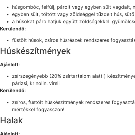
húsgombóc, felfúlj, párolt vagy egyben sült vagdalt, 
egyben sült, töltött vagy zöldséggel tűzdelt hús, sü
a húsokat párolhatjuk együtt zöldségekkel, gyümölcs
Kerülendő:
füstölt húsok, zsíros húsrészek rendszeres fogyasztá
Húskészítmények
Ajánlott:
zsírszegényebb (20% zsírtartalom alatti) készítmény
párizsi, krinolin, virsli
Kerülendő:
zsíros, füstölt húskészítmények rendszeres fogyasztá
mértékkel fogyasszon!
Halak
Ajánlott: