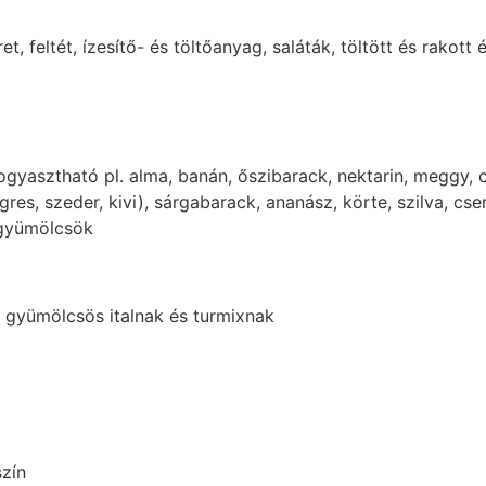
t, feltét, ízesítő- és töltőanyag, saláták, töltött és rakott
gyasztható pl. alma, banán, őszibarack, nektarin, meggy, 
gres, szeder, kivi), sárgabarack, ananász, körte, szilva, c
 gyümölcsök
 gyümölcsös italnak és turmixnak
szín