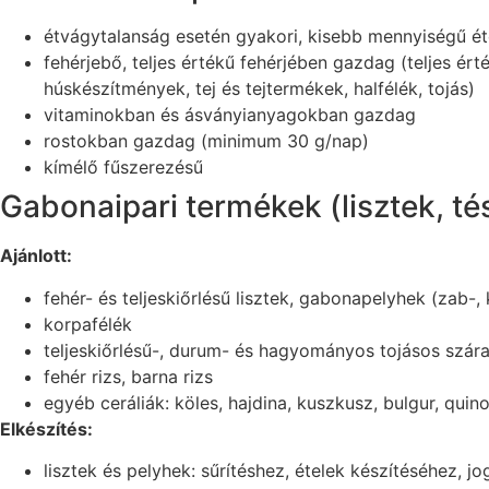
étvágytalanság esetén gyakori, kisebb mennyiségű ét
fehérjebő, teljes értékű fehérjében gazdag (teljes ért
húskészítmények, tej és tejtermékek, halfélék, tojás)
vitaminokban és ásványianyagokban gazdag
rostokban gazdag (minimum 30 g/nap)
kímélő fűszerezésű
Gabonaipari termékek (lisztek, tés
Ajánlott:
fehér- és teljeskiőrlésű lisztek, gabonapelyhek (zab-, 
korpafélék
teljeskiőrlésű-, durum- és hagyományos tojásos szár
fehér rizs, barna rizs
egyéb ceráliák: köles, hajdina, kuszkusz, bulgur, quin
Elkészítés:
lisztek és pelyhek: sűrítéshez, ételek készítéséhez, 