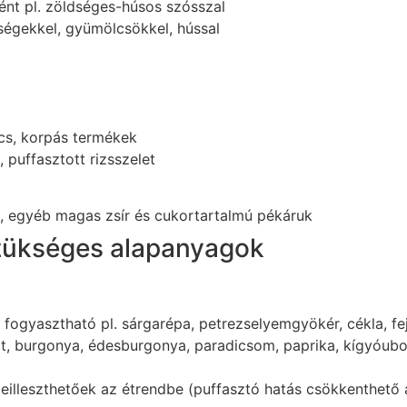
ként pl. zöldséges-húsos szósszal
ldségekkel, gyümölcsökkel, hússal
lács, korpás termékek
, puffasztott rizsszelet
k, egyéb magas zsír és cukortartalmú pékáruk
szükséges alapanyagok
ogyasztható pl. sárgarépa, petrezselyemgyökér, cékla, fejes
nót, burgonya, édesburgonya, paradicsom, paprika, kígyóu
illeszthetőek az étrendbe (puffasztó hatás csökkenthető á