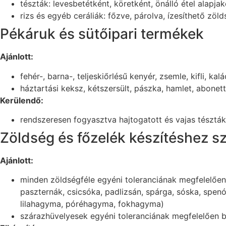
tészták: levesbetétként, köretként, önálló étel alapja
rizs és egyéb ceráliák: főzve, párolva, ízesíthető zö
Pékáruk és sütőipari termékek
Ajánlott:
fehér-, barna-, teljeskiőrlésű kenyér, zsemle, kifli, ka
háztartási keksz, kétszersült, pászka, hamlet, abonett
Kerülendő:
rendszeresen fogyasztva hajtogatott és vajas tésztá
Zöldség és főzelék készítéshez 
Ajánlott:
minden zöldségféle egyéni toleranciának megfelelően f
paszternák, csicsóka, padlizsán, spárga, sóska, spe
lilahagyma, póréhagyma, fokhagyma)
szárazhüvelyesek egyéni toleranciának megfelelően be