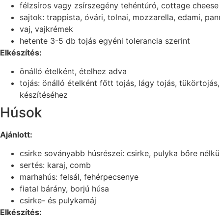
félzsíros vagy zsírszegény tehéntúró, cottage cheese
sajtok: trappista, óvári, tolnai, mozzarella, edami, pa
vaj, vajkrémek
hetente 3-5 db tojás egyéni tolerancia szerint
Elkészítés:
önálló ételként, ételhez adva
tojás: önálló ételként főtt tojás, lágy tojás, tükörto
készítéséhez
Húsok
Ajánlott:
csirke soványabb húsrészei: csirke, pulyka bőre nélkü
sertés: karaj, comb
marhahús: felsál, fehérpecsenye
fiatal bárány, borjú húsa
csirke- és pulykamáj
Elkészítés: