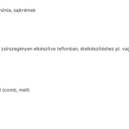
nnónia, sajkrémek
jás, zsírszegényen elkészítve teflonban, ételkészítéshez pl. 
l (comb, mell)