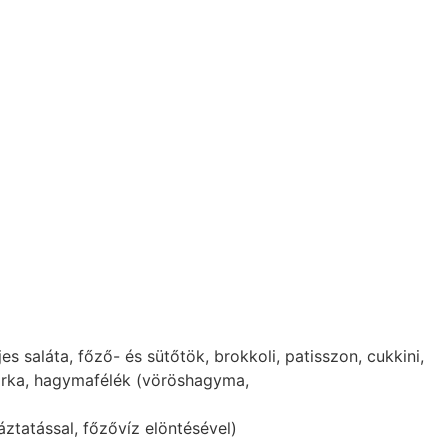
 saláta, főző- és sütőtök, brokkoli, patisszon, cukkini,
borka, hagymafélék (vöröshagyma,
ztatással, főzővíz elöntésével)