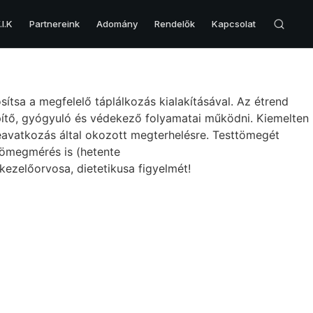
I.K
Partnereink
Adomány
Rendelők
Kapcsolat
VESE & HÓLYAG
sítsa a megfelelő táplálkozás kialakításával. Az étrend
Veserák
építő, gyógyuló és védekező folyamatai működni. Kiemelten
beavatkozás által okozott megterhelésre. Testtömegét
Hólyagrák
tömegmérés is (hetente
Hólyag eltávolítás – Cisztektómia
kezelőorvosa, dietetikusa figyelmét!