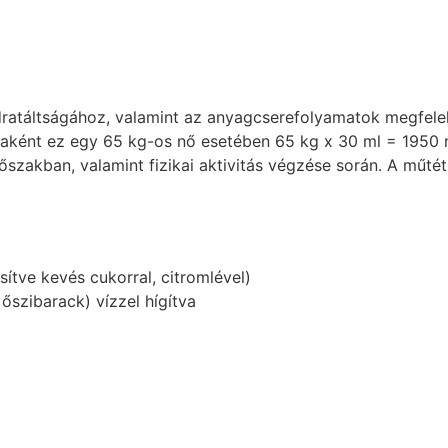
idratáltságához, valamint az anyagcserefolyamatok megfel
ént ez egy 65 kg-os nő esetében 65 kg x 30 ml = 1950 ml 
szakban, valamint fizikai aktivitás végzése során. A műtét
ítve kevés cukorral, citromlével)
őszibarack) vízzel hígítva