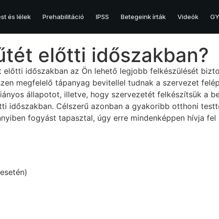
st és lélek
Prehabilitáció
IPSS
Betegeink írták
Videók
GY.
ét előtti időszakban?
HERE
 előtti időszakban az Ön lehető legjobb felkészülését bizto
Hererák
szen megfelelő tápanyag bevitellel tudnak a szervezet fel
ányos állapotot, illetve, hogy szervezetét felkészítsük a 
Here és egyéb betegségei
tti időszakban. Célszerű azonban a gyakoribb otthoni test
nyiben fogyást tapasztal, úgy erre mindenképpen hívja fel 
 esetén)