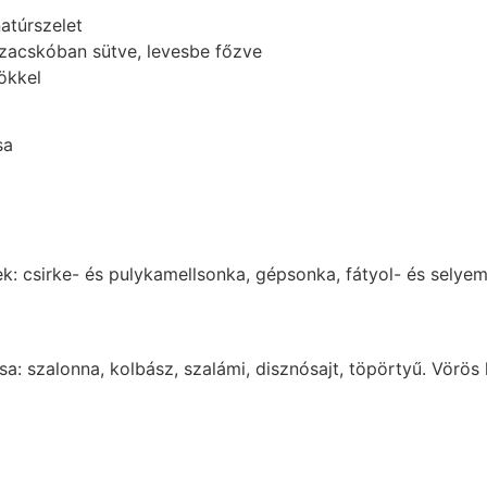
natúrszelet
tőzacskóban sütve, levesbe főzve
ökkel
sa
ek: csirke- és pulykamellsonka, gépsonka, fátyol- és sely
sa: szalonna, kolbász, szalámi, disznósajt, töpörtyű. Vör