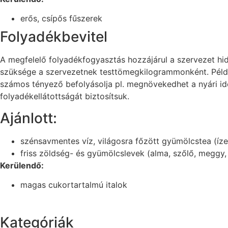
erős, csípős fűszerek
Folyadékbevitel
A megfelelő folyadékfogyasztás hozzájárul a szervezet h
szüksége a szervezetnek testtömegkilogrammonként. Példak
számos tényező befolyásolja pl. megnövekedhet a nyári idő
folyadékellátottságát biztosítsuk.
Ajánlott:
szénsavmentes víz, világosra főzött gyümölcstea (ízes
friss zöldség- és gyümölcslevek (alma, szőlő, meggy, 
Kerülendő:
magas cukortartalmú italok
Kategóriák