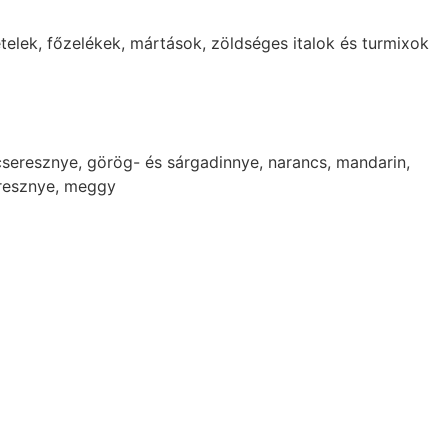
 ételek, főzelékek, mártások, zöldséges italok és turmixok
cseresznye, görög- és sárgadinnye, narancs, mandarin,
seresznye, meggy