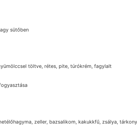
 vagy sütőben
yümölccsel töltve, rétes, pite, túrókrém, fagylalt
 fogyasztása
etélőhagyma, zeller, bazsalikom, kakukkfű, zsálya, tárkon