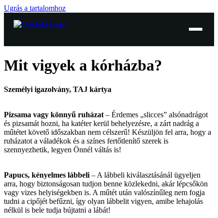
Ugrás a tartalomhoz
Mit vigyek a kórházba?
Személyi igazolvány, TAJ kártya
Pizsama vagy könnyű ruházat
– Érdemes „slicces” alsónadrágot
és pizsamát hozni, ha katéter kerül behelyezésre, a zárt nadrág a
műtétet követő időszakban nem célszerű! Készüljön fel arra, hogy a
ruházatot a váladékok és a színes fertőtlenítő szerek is
szennyezhetik, legyen Önnél váltás is!
Papucs, kényelmes lábbeli
– A lábbeli kiválasztásánál ügyeljen
arra, hogy biztonságosan tudjon benne közlekedni, akár lépcsőkön
vagy vizes helyiségekben is. A műtét után valószínűleg nem fogja
tudni a cipőjét befűzni, így olyan lábbelit vigyen, amibe lehajolás
nélkül is bele tudja bújtatni a lábát!