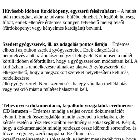
Hűvösebb időben fürdőköpeny, egyszerű felsőruházat
– A műtét
után mozoghat, akár az udvarra, büfébe elmehet. A legtöbb helység
fűtött, ennek ellenére érdemes könnyen felvehető meleg felsőt
(fürdőköpenyt vagy kényelmes kardigánt) bevinni.
Szedett gyógyszerek, ill. az adagolás pontos listája
– Érdemes
elhozni az otthon szedett gyógyszereket. Ezek adagolását a
bennfekvés alatt az ápolószemélyzet felügyeli! Különösen a műtét
körüli időben előfordulhat, hogy a gyógyszereken módosítani kell. A
kórházban is rendelkezésre állnak az alapvető gyógyszerek, de
elképzelhető, hogy a megszokott szereket helyettesíteni kell más,
rendelkezésre
álló gyógyszerrel. Nem szerencsés, ha egy váratlan mellékhatás
vagy reakció miatt a műtétet halasztani kell.
Teljes orvosi dokumentáció, képalkotó vizsgálatok eredménye
CD lemezen
– Érdemes mindig a teljes orvosi dokumentációt
elvinni. Ennek összefoglalója mindig szerepel a kórlapban, de
kérdés esetén a részletes korábbi eredmény is sokat segíthet. Kérjük,
hogy a dokumentációt mindig rendezze össze időrendi sorrendbe, és
fűzze le egy egyszerű mappába! Ez Önnek és a
kezelőszemélyzetnek is sokat segít, valamint megakadályozza, hogy