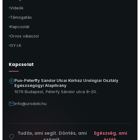
Videók
Támogatás
Kapcsolat
Orvos válaszol
GY.I.K
Kapcsolat
Puo-Péterffy Sándor Utcai Kórház Urológiai Osztály
Egészségügyi Alapítvány
1076 Budapest, Péterfy Sándor utca 8–20.
info@urodoki.hu
Tudás, ami segít. Döntés, ami
Egészség, ami
számít.
érték.