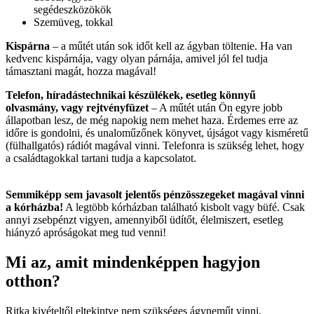
segédeszközökök
Szemüveg, tokkal
Kispárna
– a műtét után sok időt kell az ágyban töltenie. Ha van
kedvenc kispárnája, vagy olyan párnája, amivel jól fel tudja
támasztani magát, hozza magával!
Telefon, híradástechnikai készülékek, esetleg könnyű
olvasmány, vagy rejtvényfüzet
– A műtét után Ön egyre jobb
állapotban lesz, de még napokig nem mehet haza. Érdemes erre az
időre is gondolni, és unaloműzőnek könyvet, újságot vagy kisméretű
(fülhallgatós) rádiót magával vinni. Telefonra is szükség lehet, hogy
a családtagokkal tartani tudja a kapcsolatot.
Semmiképp sem javasolt jelentős pénzösszegeket magával vinni
a kórházba!
A legtöbb kórházban található kisbolt vagy büfé. Csak
annyi zsebpénzt vigyen, amennyiből üdítőt, élelmiszert, esetleg
hiányzó apróságokat meg tud venni!
Mi az, amit mindenképpen hagyjon
otthon?
Ritka kivételtől eltekintve nem szükséges ágyneműt vinni,