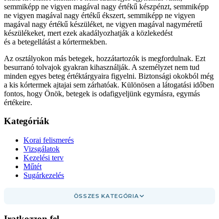
semmiképp ne vigyen magával nagy értékű készpénzt, semmiképp
ne vigyen magával nagy értékű ékszert, semmiképp ne vigyen
magával nagy értékű készüléket, ne vigyen magával nagyméretű
készülékeket, mert ezek akadályozhatják a közlekedést
és a betegellátást a kórtermekben.
Az osztályokon más betegek, hozzátartozók is megfordulnak. Ezt
besurranó tolvajok gyakran kihasználják. A személyzet nem tud
minden egyes beteg értéktárgyaira figyelni. Biztonsági okokból még
a kis kórtermek ajtajai sem zárhatóak. Különösen a látogatási időben
fontos, hogy Önök, betegek is odafigyeljünk egymásra, egymás
értékeire.
Kategóriák
Korai felismerés
Vizsgálatok
Kezelési terv
Műtét
Sugárkezelés
ÖSSZES KATEGÓRIA
Iratkozzon fel