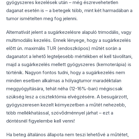
gyógyszeres kezelések után – még észrevehetetlen
daganat esetén is – a betegek több, mint két harmadában a
tumor ismételten meg fog jelenni.
Alternatívát jelent a sugárkezelésre alapuló trimodális, vagy
multimodális kezelés. Ennek lényege, hogy a sugárkezelés
előtt ún. maximális TUR (endoszkópos) műtét során a
daganatot a lehető legteljesebb mértékben el kell távolítani,
majd a sugárkezelés mellett gyógyszeres (kemoterápia) is
történik. Nagyon fontos tudni, hogy a sugárkezelés nem
minden esetben alkalmas a hólyagtumor maradéktalan
meggyógyítására, tehát néha (12-16%-ban) mégiscsak
szükség lesz a cisztektómia elvégzésére. A besugárzott,
gyógyszeresen kezelt környezetben a műtét nehezebb,
több mellékhatással, szövődménnyel járhat – ezt a
döntésnél figyelembe kell venni!
Ha beteg általános állapota nem teszi lehetővé a műtétet,