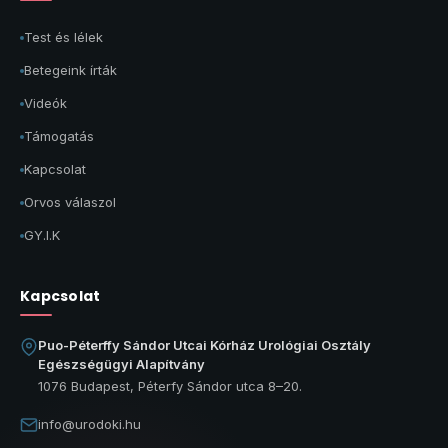
Test és lélek
Betegeink írták
Videók
Támogatás
Kapcsolat
Orvos válaszol
GY.I.K
Kapcsolat
Puo-Péterffy Sándor Utcai Kórház Urológiai Osztály
Egészségügyi Alapítvány
1076 Budapest, Péterfy Sándor utca 8–20.
info@urodoki.hu