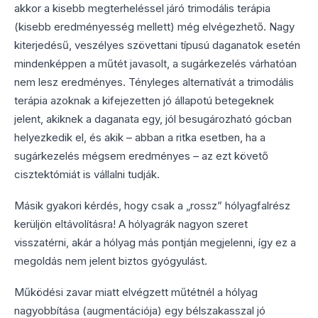
akkor a kisebb megterheléssel járó trimodális terápia
(kisebb eredményesség mellett) még elvégezhető. Nagy
kiterjedésű, veszélyes szövettani típusú daganatok esetén
mindenképpen a műtét javasolt, a sugárkezelés várhatóan
nem lesz eredményes. Tényleges alternatívát a trimodális
terápia azoknak a kifejezetten jó állapotú betegeknek
jelent, akiknek a daganata egy, jól besugározható gócban
helyezkedik el, és akik – abban a ritka esetben, ha a
sugárkezelés mégsem eredményes – az ezt követő
cisztektómiát is vállalni tudják.
Másik gyakori kérdés, hogy csak a „rossz” hólyagfalrész
kerüljön eltávolításra! A hólyagrák nagyon szeret
visszatérni, akár a hólyag más pontján megjelenni, így ez a
megoldás nem jelent biztos gyógyulást.
Működési zavar miatt elvégzett műtétnél a hólyag
nagyobbítása (augmentációja) egy bélszakasszal jó