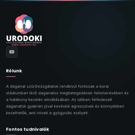
Rólunk
A daganat szűrővizsgálatok rendkívül fontosak a korai
stádiumban lévő daganatos megbetegedések felismerésében és
a hatékony kezelés elindításában. Az időben felfedezett
daganatok gyakran jóval kevésbé agresszívek és könnyebben
kezelhetők, ami növeli a gyógyulás esélyeit.
Fontos tudnivalók