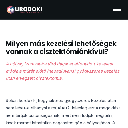
Milyen más kezelési lehetőségek
vannak a cisztektómiánkívül?
A hólyag izomzatára törő daganat elfogadott kezelési
módja a műtét előtti (neoadjuváns) gyógyszeres kezelés
után elvégzett cisztektomia.
Sokan kérdezik, hogy sikeres gyógyszeres kezelés után
nem lehet-e elhagyni a műtétet? Jelenleg ezt a megoldást
nem tartjuk biztonságosnak, mert nem tudjuk megítélni,
kinek maradt láthatatlan daganatos góc a hólyagjában. A