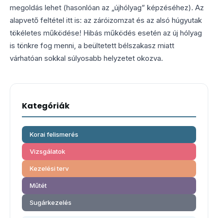
megoldás lehet (hasonlóan az „újhólyag” képzéséhez). Az
alapvető feltétel itt is: az záróizomzat és az alsó húgyutak
tökéletes működése! Hibás működés esetén az új hólyag
is tönkre fog menni, a beültetett bélszakasz miatt
várhatóan sokkal súlyosabb helyzetet okozva.
Kategóriák
Korai felismerés
Vizsgálatok
Kezelési terv
Műtét
Sugárkezelés