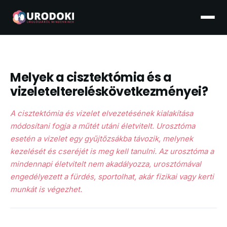
Melyek a cisztektómia és a
vizeleteltereléskövetkezményei?
A cisztektómia és vizelet elvezetésének kialakítása
módosítani fogja a műtét utáni életvitelt. Urosztóma
esetén a vizelet egy gyűjtőzsákba távozik, melynek
kezelését és cseréjét is meg kell tanulni. Az urosztóma a
mindennapi életvitelt nem akadályozza, urosztómával
engedélyezett a fürdés, sportolhat, akár fizikai vagy kerti
munkát is végezhet.