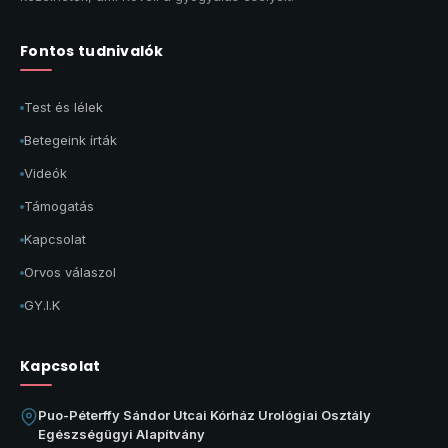
Fontos tudnivalók
Test és lélek
Betegeink írták
Videók
Támogatás
Kapcsolat
Orvos válaszol
GY.I.K
Kapcsolat
Puo-Péterffy Sándor Utcai Kórház Urológiai Osztály
Egészségügyi Alapítvány