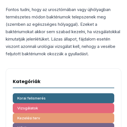
Fontos tudni, hogy az urosztómában vagy újhólyagban
természetes módon baktériumok telepszenek meg
(szemben az egészséges hólyaggal). Ezeket a
baktériumokat akkor sem szabad kezelni, ha vizsgálatokkal
kimutatják jelenlétüket. Lázas állapot, fájdalom esetén
viszont azonnali urológiai vizsgálat kell, nehogy a vesébe
feljutott baktériumok okozzák a gyulladást.
Kategóriák
Korai felismerés
Vizsgálatok
Kezelési terv