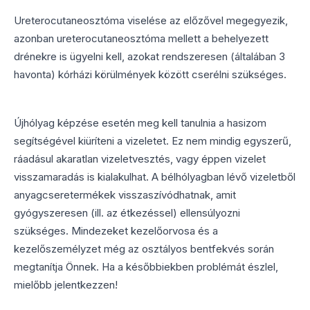
Ureterocutaneosztóma viselése az előzővel megegyezik,
azonban ureterocutaneosztóma mellett a behelyezett
drénekre is ügyelni kell, azokat rendszeresen (általában 3
havonta) kórházi körülmények között cserélni szükséges.
Újhólyag képzése esetén meg kell tanulnia a hasizom
segítségével kiüríteni a vizeletet. Ez nem mindig egyszerű,
ráadásul akaratlan vizeletvesztés, vagy éppen vizelet
visszamaradás is kialakulhat. A bélhólyagban lévő vizeletből
anyagcseretermékek visszaszívódhatnak, amit
gyógyszeresen (ill. az étkezéssel) ellensúlyozni
szükséges. Mindezeket kezelőorvosa és a
kezelőszemélyzet még az osztályos bentfekvés során
megtanítja Önnek. Ha a későbbiekben problémát észlel,
mielőbb jelentkezzen!