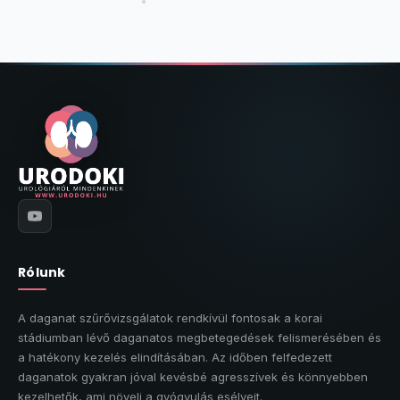
Rólunk
A daganat szűrővizsgálatok rendkívül fontosak a korai
stádiumban lévő daganatos megbetegedések felismerésében és
a hatékony kezelés elindításában. Az időben felfedezett
daganatok gyakran jóval kevésbé agresszívek és könnyebben
kezelhetők, ami növeli a gyógyulás esélyeit.