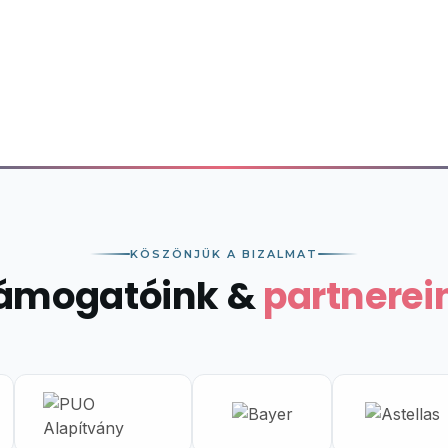
KÖSZÖNJÜK A BIZALMAT
ámogatóink &
partnerei