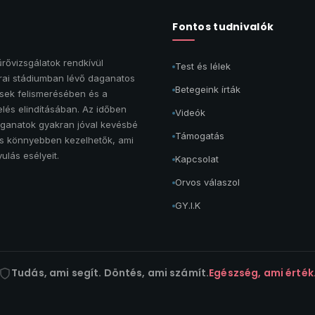
Fontos tudnivalók
rővizsgálatok rendkívül
Test és lélek
rai stádiumban lévő daganatos
Betegeink írták
ek felismerésében és a
lés elindításában. Az időben
Videók
aganatok gyakran jóval kevésbé
Támogatás
és könnyebben kezelhetők, ami
ulás esélyeit.
Kapcsolat
Orvos válaszol
GY.I.K
Tudás, ami segít. Döntés, ami számít.
Egészség, ami érték