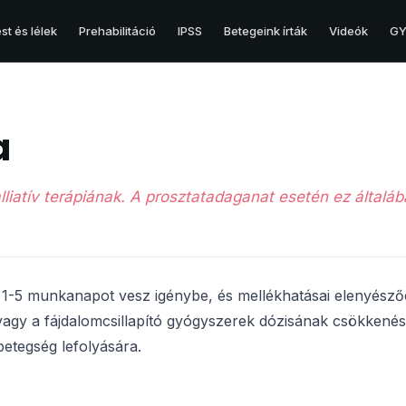
st és lélek
Prehabilitáció
IPSS
Betegeink írták
Videók
GY.
HERE
a
Hererák
Here és egyéb betegségei
iatív terápiának. A prosztatadaganat esetén ez általá
ak 1-5 munkanapot vesz igénybe, és mellékhatásai elenyésző
 vagy a fájdalomcsillapító gyógyszerek dózisának csökkené
etegség lefolyására.