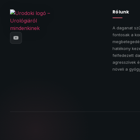
Rólunk
A daganat szű
fontosak a ko
megbetegedés
hatékony keze
felfedezett d
agresszívek 
növeli a gyógy