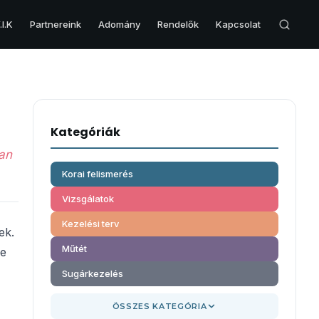
I.K
Partnereink
Adomány
Rendelők
Kapcsolat
VESE & HÓLYAG
Veserák
Kategóriák
Hólyagrák
ban
Hólyag eltávolítás – Cisztektómia
Korai felismerés
Vizsgálatok
Kezelési terv
ek.
Műtét
se
Sugárkezelés
ÖSSZES KATEGÓRIA