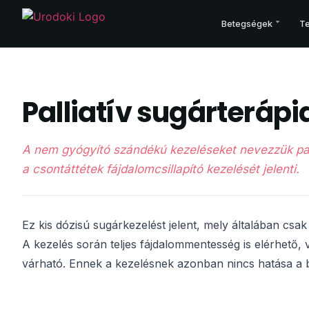
Betegségek
Te
PROSZTATA
Palliatív sugárterápi
Prosztatarák – áttekintés
Korai felismerés
A nem gyógyító szándékú kezeléseket nevezzük pall
Vizsgálatok
a csontáttétek fájdalomcsillapító kezelését jelenti.
Kezelési terv
Műtét
Sugárkezelés
Ez kis dózisú sugárkezelést jelent, mely általában cs
Gyógyszerek
A kezelés során teljes fájdalommentesség is elérhető,
Csontegészség
várható. Ennek a kezelésnek azonban nincs hatása a b
Prosztata és egyéb betegségei