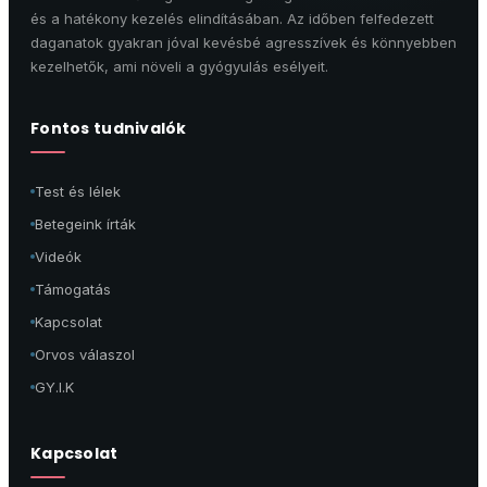
és a hatékony kezelés elindításában. Az időben felfedezett
daganatok gyakran jóval kevésbé agresszívek és könnyebben
kezelhetők, ami növeli a gyógyulás esélyeit.
Fontos tudnivalók
Test és lélek
Betegeink írták
Videók
Támogatás
Kapcsolat
Orvos válaszol
GY.I.K
Kapcsolat