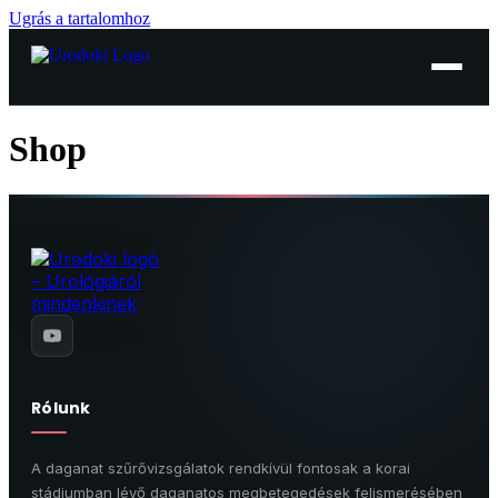
Ugrás a tartalomhoz
Shop
Rólunk
A daganat szűrővizsgálatok rendkívül fontosak a korai
stádiumban lévő daganatos megbetegedések felismerésében