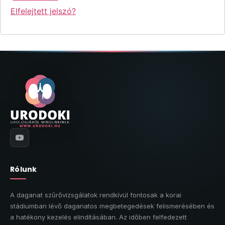
Elfelejtett jelszó?
Rólunk
A daganat szűrővizsgálatok rendkívül fontosak a korai
stádiumban lévő daganatos megbetegedések felismerésében és
a hatékony kezelés elindításában. Az időben felfedezett