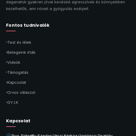
daganatok gyakran jóval kevésbé agresszívek és könnyebben
kezelhetők, ami növeli a gyógyulás esélyeit.
Fontos tudnivalók
Test és lélek
Betegeink írták
Videók
Támogatás
Kapcsolat
Orvos válaszol
GY.I.K
Kapcsolat
Puo-Péterffy Sándor Utcai Kórház Urológiai Osztály