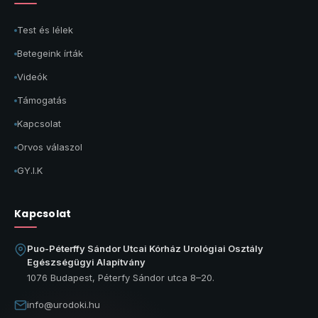
Test és lélek
Betegeink írták
Videók
Támogatás
Kapcsolat
Orvos válaszol
GY.I.K
Kapcsolat
Puo-Péterffy Sándor Utcai Kórház Urológiai Osztály
Egészségügyi Alapítvány
1076 Budapest, Péterfy Sándor utca 8–20.
info@urodoki.hu