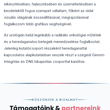
elkészítésében, fejlesztésében és üzemeltetésében a
kezdetektől fogva szerepet vállaltam, főként az oldal
vizuális világának összeállításával, megrajzolásával
foglalkozom több grafikus segítségével.
Az urológián belül leginkább a radikális onkológiai műtétek
és a heredaganatos betegek menedzselése foglalkoztat.
Jelenleg kutatócsoport részeként heredaganattal
kapcsolatos alapkutatásban veszek részt a szegedi Genom
Integritás és DNS hibajavítás csoporttal karöltve.
KÖSZÖNJÜK A BIZALMAT
Támogatóink &
partnereink