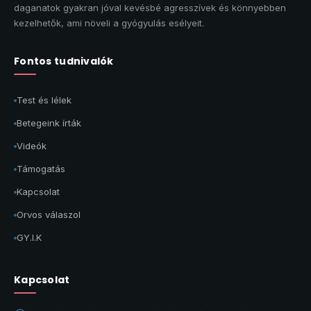
daganatok gyakran jóval kevésbé agresszívek és könnyebben
kezelhetők, ami növeli a gyógyulás esélyeit.
Fontos tudnivalók
Test és lélek
Betegeink írták
Videók
Támogatás
Kapcsolat
Orvos válaszol
GY.I.K
Kapcsolat