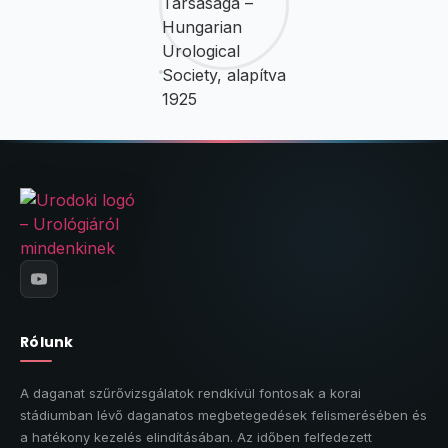
Rólunk
A daganat szűrővizsgálatok rendkívül fontosak a korai
stádiumban lévő daganatos megbetegedések felismerésében és
a hatékony kezelés elindításában. Az időben felfedezett