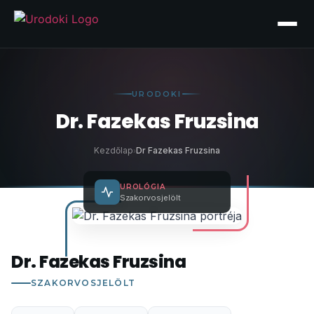
Ugrás
a
tartalomhoz
URODOKI
Dr. Fazekas Fruzsina
Kezdőlap
Dr Fazekas Fruzsina
›
UROLÓGIA
Szakorvosjelölt
Dr. Fazekas Fruzsina
SZAKORVOSJELÖLT