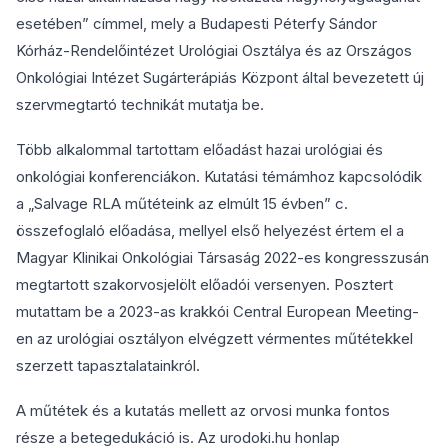
esetében” címmel, mely a Budapesti Péterfy Sándor
Kórház-Rendelőintézet Urológiai Osztálya és az Országos
Onkológiai Intézet Sugárterápiás Központ által bevezetett új
szervmegtartó technikát mutatja be.
Több alkalommal tartottam előadást hazai urológiai és
onkológiai konferenciákon. Kutatási témámhoz kapcsolódik
a „Salvage RLA műtéteink az elmúlt 15 évben” c.
összefoglaló előadása, mellyel első helyezést értem el a
Magyar Klinikai Onkológiai Társaság 2022-es kongresszusán
megtartott szakorvosjelölt előadói versenyen. Posztert
mutattam be a 2023-as krakkói Central European Meeting-
en az urológiai osztályon elvégzett vérmentes műtétekkel
szerzett tapasztalatainkról.
A műtétek és a kutatás mellett az orvosi munka fontos
része a betegedukáció is. Az urodoki.hu honlap