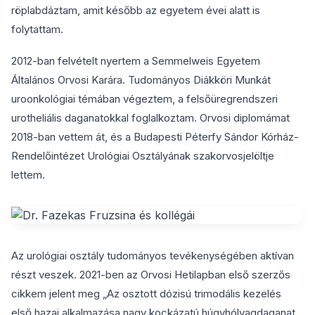
röplabdáztam, amit később az egyetem évei alatt is
folytattam.
2012-ban felvételt nyertem a Semmelweis Egyetem
Általános Orvosi Karára. Tudományos Diákköri Munkát
uroonkológiai témában végeztem, a felsőüregrendszeri
urotheliális daganatokkal foglalkoztam. Orvosi diplomámat
2018-ban vettem át, és a Budapesti Péterfy Sándor Kórház-
Rendelőintézet Urológiai Osztályának szakorvosjelöltje
lettem.
Az urológiai osztály tudományos tevékenységében aktívan
részt veszek. 2021-ben az Orvosi Hetilapban első szerzős
cikkem jelent meg „Az osztott dózisú trimodális kezelés
első hazai alkalmazása nagy kockázatú húgyhólyagdaganat