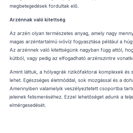
megbetegedések fordultak elő.
Arzénnak való kitettség
Az arzén olyan természetes anyag, amely nagy menny
magas arzéntartalmú ivóvíz fogyasztása például a húg
Az arzénnek való kitettségünk nagyban függ attól, hogy
kútból, vagy pedig az elfogadható arzénszintre vonat
Amint láttuk, a hólyagrák rizikófaktorai komplexek és s
lehet. Egészséges életmóddal, sok mozgással és a do
Amennyiben valamelyik veszélyeztetett csoportba tar
jeleinek felismeréséhez. Ezzel lehetőséget adunk a te
elmérgesedését.