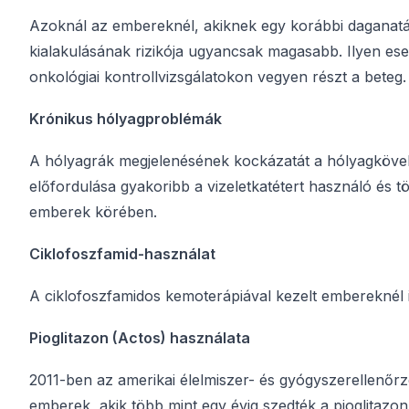
Azoknál az embereknél, akiknek egy korábbi daganatát
kialakulásának rizikója ugyancsak magasabb. Ilyen ese
onkológiai kontrollvizsgálatokon vegyen részt a beteg.
Krónikus hólyagproblémák
A hólyagrák megjelenésének kockázatát a hólyagkövek 
előfordulása gyakoribb a vizeletkatétert használó és tö
emberek körében.
Ciklofoszfamid-használat
A ciklofoszfamidos kemoterápiával kezelt embereknél 
Pioglitazon (Actos) használata
2011-ben az amerikai élelmiszer- és gyógyszerellenőrz
emberek, akik több mint egy évig szedték a pioglitazo