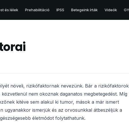
st és lélek
Prehabilitáció
IPSS
Betegeink írták
Videók
GY.
HERE
torai
Hererák
Here és egyéb betegségei
lyét növeli, rizikófaktornak nevezünk. Bár a rizikófaktorok
ban közvetlenül nem okoznak daganatos megbetegedést. Míg
őnek kitéve sem alakul ki tumor, mások a már ismert
n ugyanakkor ismerjük és az orvosunkkal átbeszéljük a
egészségesebb életmódot folytathatunk.