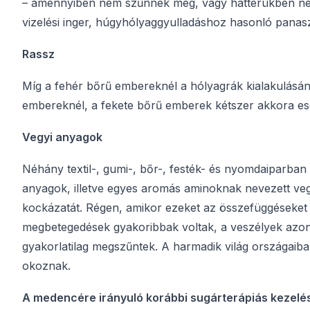
– amennyiben nem szűnnek meg, vagy hátterükben nem 
vizelési inger, húgyhólyaggyulladáshoz hasonló panaszo
Rassz
Míg a fehér bőrű embereknél a hólyagrák kialakulásán
embereknél, a fekete bőrű emberek kétszer akkora es
Vegyi anyagok
Néhány textil-, gumi-, bőr-, festék- és nyomdaiparban
anyagok, illetve egyes aromás aminoknak nevezett veg
kockázatát. Régen, amikor ezeket az összefüggéseke
megbetegedések gyakoribbak voltak, a veszélyek azonb
gyakorlatilag megszűntek. A harmadik világ országaib
okoznak.
A medencére irányuló korábbi sugárterápiás kezelé