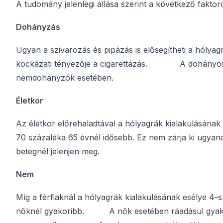
A tudomány jelenlegi állása szerint a következő faktor
Dohányzás
Ugyan a szivarozás és pipázás is elősegítheti a hólyag
kockázati tényezője a cigarettázás. A dohányosokn
nemdohányzók esetében.
Életkor
Az életkor előrehaladtával a hólyagrák kialakulásának 
70 százaléka 65 évnél idősebb. Ez nem zárja ki ugyana
betegnél jelenjen meg.
Nem
Míg a férfiaknál a hólyagrák kialakulásának esélye 4-
nőknél gyakoribb. A nők esetében ráadásul gyakran 