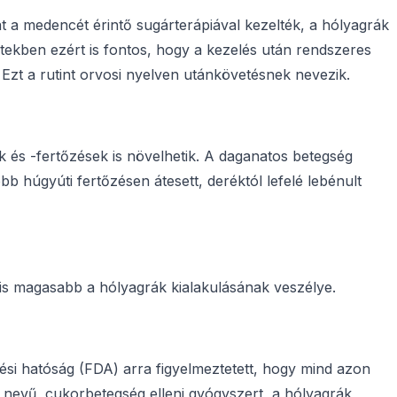
 a medencét érintő sugárterápiával kezelték, a hólyagrák
tekben ezért is fontos, hogy a kezelés után rendszeres
 Ezt a rutint orvosi nyelven utánkövetésnek nevezik.
és -fertőzések is növelhetik. A daganatos betegség
bb húgyúti fertőzésen átesett, deréktól lefelé lebénult
is magasabb a hólyagrák kialakulásának veszélye.
ési hatóság (FDA) arra figyelmeztetett, hogy mind azon
n nevű, cukorbetegség elleni gyógyszert, a hólyagrák