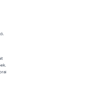
ó.
it
őek.
orai