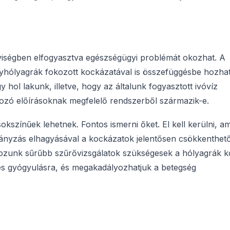
iségben elfogyasztva egészségügyi problémát okozhat. A
yhólyagrák fokozott kockázatával is összefüggésbe hozhat
 hol lakunk, illetve, hogy az általunk fogyasztott ivóvíz
kozó előírásoknak megfelelő rendszerből származik-e.
okszínűek lehetnek. Fontos ismerni őket. El kell kerülni, am
hányzás elhagyásával a kockázatok jelentősen csökkenthet
tozunk sűrűbb szűrővizsgálatok szükségesek a hólyagrák k
ljes gyógyulásra, és megakadályozhatjuk a betegség