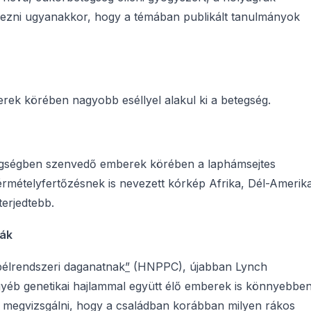
yezni ugyanakkor, hogy a témában publikált tanulmányok
ek körében nagyobb eséllyel alakul ki a betegség.
etegségben szenvedő emberek körében a laphámsejtes
érmételyfertőzésnek is nevezett kórkép Afrika, Dél-Amerik
terjedtebb.
mák
bélrendszeri daganatnak
”
(HNPPC), újabban Lynch
gyéb genetikai hajlammal együtt élő emberek is könnyebbe
 megvizsgálni, hogy a családban korábban milyen rákos