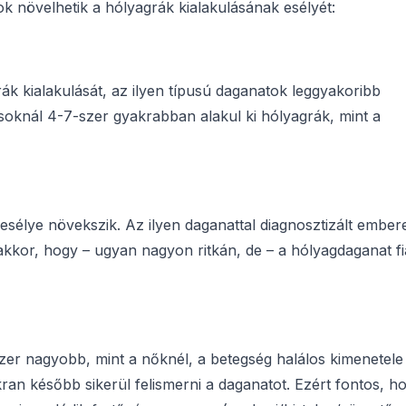
ok növelhetik a hólyagrák kialakulásának esélyét:
rák kialakulását, az ilyen típusú daganatok leggyakoribb
ál 4-7-szer gyakrabban alakul ki hólyagrák, mint a
esélye növekszik. Az ilyen daganattal diagnosztizált ember
kkor, hogy – ugyan nagyon ritkán, de – a hólyagdaganat fi
szer nagyobb, mint a nőknél, a betegség halálos kimenetele
később sikerül felismerni a daganatot. Ezért fontos, h