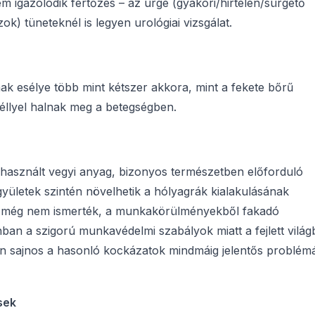
igazolódik fertőzés – az urge (gyakori/hirtelen/sürgető
k) tüneteknél is legyen urológiai vizsgálat.
ak esélye több mint kétszer akkora, mint a fekete bőrű
éllyel halnak meg a betegségben.
 használt vegyi anyag, bizonyos természetben előforduló
yületek szintén növelhetik a hólyagrák kialakulásának
t még nem ismerték, a munkakörülményekből fakadó
an a szigorú munkavédelmi szabályok miatt a fejlett vilá
an sajnos a hasonló kockázatok mindmáig jelentős problém
sek