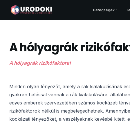
Betegségek
Te
PROSZTATA
A hólyagrák rizikófak
Prosztatarák – áttekintés
Korai felismerés
A hólyagrák rizikófaktorai
Vizsgálatok
Kezelési terv
Műtét
Minden olyan tényezőt, amely a rák kialakulásának esé
Sugárkezelés
gyakran hatással vannak a rák kialakulására, általá
Gyógyszerek
egyes emberek szervezetében számos kockázati tényez
Csontegészség
rizikófaktorok nélkül is megbetegedhetnek. Amennyibe
Prosztata és egyéb betegségei
kockázati tényezőket, a veszélyeknek kevésbé kitett, 