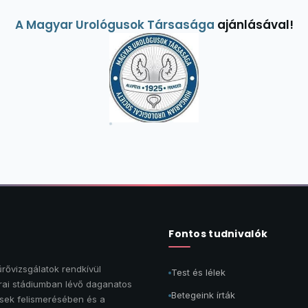
A Magyar Urológusok Társasága
ajánlásával!
Fontos tudnivalók
rővizsgálatok rendkívül
Test és lélek
rai stádiumban lévő daganatos
Betegeink írták
ek felismerésében és a