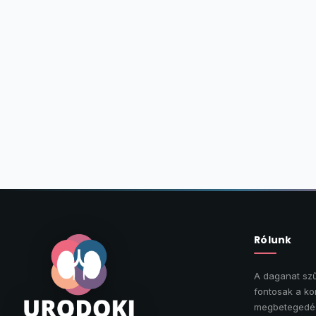
Rólunk
A daganat szű
fontosak a ko
megbetegedés