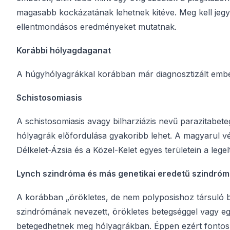
magasabb kockázatának lehetnek kitéve. Meg kell jeg
ellentmondásos eredményeket mutatnak.
Korábbi hólyagdaganat
A húgyhólyagrákkal korábban már diagnosztizált ember
Schistosomiasis
A schistosomiasis avagy bilharziázis nevű parazitab
hólyagrák előfordulása gyakoribb lehet. A magyarul v
Délkelet-Ázsia és a Közel-Kelet egyes területein a legel
Lynch szindróma és más genetikai eredetű szindró
A korábban
„
örökletes, de nem polyposishoz társuló 
szindrómának nevezett, örökletes betegséggel vagy e
betegedhetnek meg hólyagrákban. Éppen ezért fontos