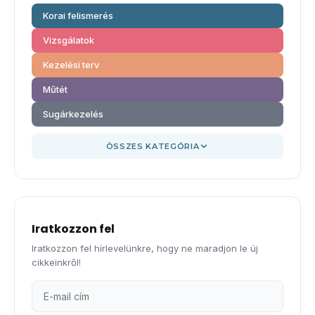
Korai felismerés
Vizsgálatok
Kezelési terv
Műtét
Sugárkezelés
ÖSSZES KATEGÓRIA
Iratkozzon fel
Iratkozzon fel hírlevelünkre, hogy ne maradjon le új
cikkeinkről!