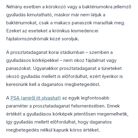
Néhány esetben a kórokozó vagy a baktériumokra jellemző
gyulladás kimutatható, máskor már nem látjuk a
baktériumokat, csak a makacs panaszok maradtak meg.
Ezeket az eseteket a krónikus kismedencei
fájdalomszindrómák közé soroljuk.
A prosztatadaganat korai stádiumban – szemben a
gyulladásos kórképekkel – nem okoz fájdalmat vagy
panaszokat. Ugyanakkor prosztatadaganat a tüneteket
okozó gyulladás mellett is előfordulhat, ezért ilyenkor is
keresnünk kell a daganatos megbetegedést.
A
PSA (amiről itt olvashat)
az egyik legfontosabb
paraméter a prosztatadaganat felismerésében. Ennek
értékét a gyulladásos kórképek jelentősen megemelhetik,
így gyulladás mellett előfordulhat, hogy daganatos
megbetegedés nélkül kapunk kóros értéket.