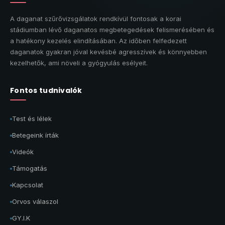
A daganat szűrővizsgálatok rendkívül fontosak a korai
stádiumban lévő daganatos megbetegedések felismerésében és
a hatékony kezelés elindításában. Az időben felfedezett
daganatok gyakran jóval kevésbé agresszívek és könnyebben
kezelhetők, ami növeli a gyógyulás esélyeit.
Fontos tudnivalók
Test és lélek
Betegeink írták
Videók
Támogatás
Kapcsolat
Orvos válaszol
GY.I.K