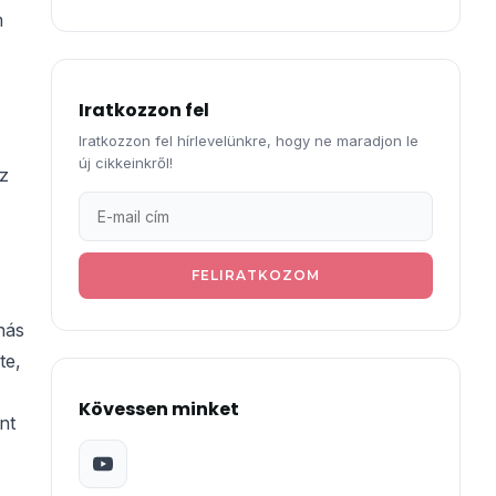
m
Iratkozzon fel
Iratkozzon fel hírlevelünkre, hogy ne maradjon le
új cikkeinkről!
az
FELIRATKOZOM
nás
te,
Kövessen minket
nt