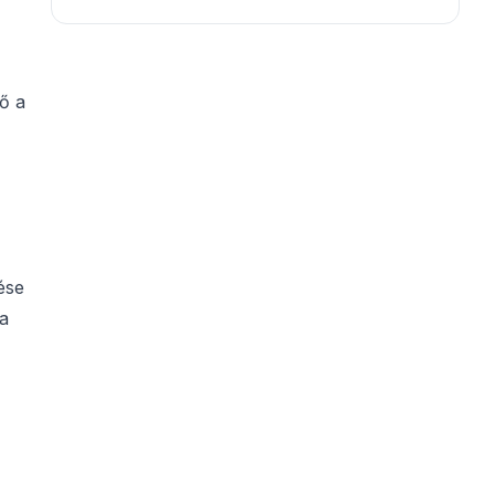
lő a
ése
 a