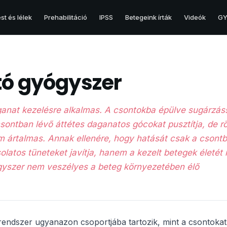
st és lélek
Prehabilitáció
IPSS
Betegeink írták
Videók
GY.
HERE
tó gyógyszer
Hererák
Here és egyéb betegségei
ganat kezelésre alkalmas. A csontokba épülve sugárzás
csontban lévő áttétes daganatos gócokat pusztítja, de r
m ártalmas. Annak ellenére, hogy hatását csak a csont
olatos tüneteket javítja, hanem a kezelt betegek életét 
ógyszer nem veszélyes a beteg környezetében élő
rendszer ugyanazon csoportjába tartozik, mint a csontokat