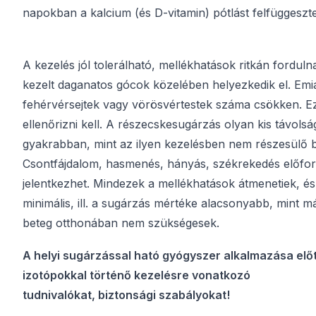
napokban a kalcium (és D-vitamin) pótlást felfüggeszte
A kezelés jól tolerálható, mellékhatások ritkán fordul
kezelt daganatos gócok közelében helyezkedik el. Emia
fehérvérsejtek vagy vörösvértestek száma csökken. Ezt
ellenőrizni kell. A részecskesugárzás olyan kis távols
gyakrabban, mint az ilyen kezelésben nem részesülő b
Csontfájdalom, hasmenés, hányás, székrekedés előfordu
jelentkezhet. Mindezek a mellékhatások átmenetiek, és
minimális, ill. a sugárzás mértéke alacsonyabb, mint 
beteg otthonában nem szükségesek.
A helyi sugárzással ható gyógyszer alkalmazása elő
izotópokkal történő kezelésre vonatkozó
tudnivalókat, biztonsági szabályokat!