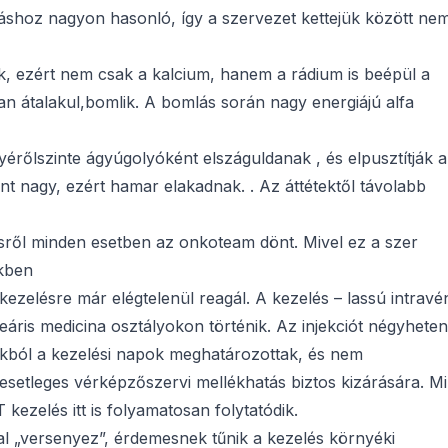
áshoz nagyon hasonló, így a szervezet kettejük között ne
k, ezért nem csak a kalcium, hanem a rádium is beépül a
n átalakul,bomlik. A bomlás során nagy energiájú alfa
yérőlszinte ágyúgolyóként elszáguldanak , és elpusztítják 
nt nagy, ezért hamar elakadnak. . Az áttétektől távolabb
lésről minden esetben az onkoteam dönt. Mivel ez a szer
ekben
kezelésre már elégtelenül reagál. A kezelés – lassú intravé
áris medicina osztályokon történik. Az injekciót négyheten
kból a kezelési napok meghatározottak, és nem
z esetleges vérképzőszervi mellékhatás biztos kizárására. Mi
ezelés itt is folyamatosan folytatódik.
l „versenyez”, érdemesnek tűnik a kezelés környéki