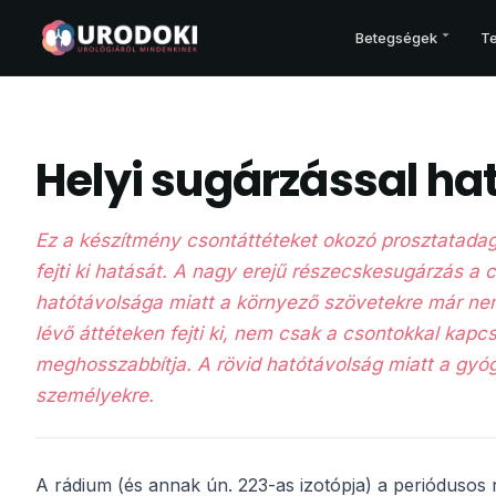
Betegségek
Te
PROSZTATA
Helyi sugárzással ha
Prosztatarák – áttekintés
Korai felismerés
Ez a készítmény csontáttéteket okozó prosztatada
Vizsgálatok
fejti ki hatását. A nagy erejű részecskesugárzás a 
Kezelési terv
hatótávolsága miatt a környező szövetekre már ne
Műtét
lévő áttéteken fejti ki, nem csak a csontokkal kapcs
Sugárkezelés
meghosszabbítja. A rövid hatótávolság miatt a gy
Gyógyszerek
személyekre.
Csontegészség
Prosztata és egyéb betegségei
A rádium (és annak ún. 223-as izotópja) a periódusos 