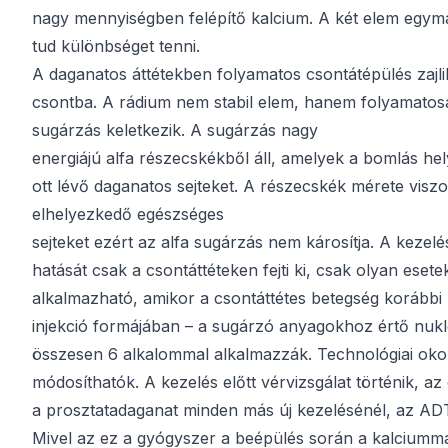
nagy mennyiségben felépítő kalcium. A két elem egym
tud különbséget tenni.
A daganatos áttétekben folyamatos csontátépülés zajli
csontba. A rádium nem stabil elem, hanem folyamatosa
sugárzás keletkezik. A sugárzás nagy
energiájú alfa részecskékből áll, amelyek a bomlás hel
ott lévő daganatos sejteket. A részecskék mérete viszo
elhelyezkedő egészséges
sejteket ezért az alfa sugárzás nem károsítja. A keze
hatását csak a csontáttéteken fejti ki, csak olyan eset
alkalmazható, amikor a csontáttétes betegség korábbi 
injekció formájában – a sugárzó anyagokhoz értő nukle
összesen 6 alkalommal alkalmazzák. Technológiai oko
módosíthatók. A kezelés előtt vérvizsgálat történik, a
a prosztatadaganat minden más új kezelésénél, az ADT k
Mivel az ez a gyógyszer a beépülés során a kalciumma