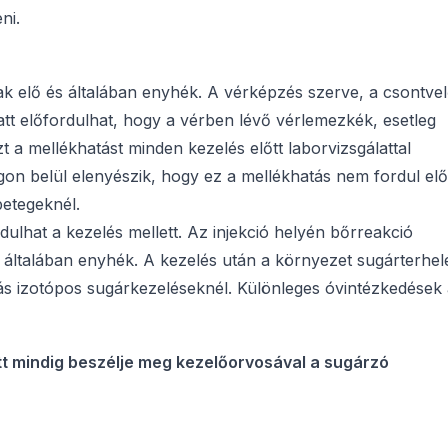
ni.
nak elő és általában enyhék. A vérképzés szerve, a csontve
tt előfordulhat, hogy a vérben lévő vérlemezkék, esetleg
 a mellékhatást minden kezelés előtt laborvizsgálattal
ágon belül elenyészik, hogy ez a mellékhatás nem fordul elő
etegeknél.
lhat a kezelés mellett. Az injekció helyén bőrreakció
 általában enyhék. A kezelés után a környezet sugárterhel
más izotópos sugárkezeléseknél. Különleges óvintézkedések
tt mindig beszélje meg kezelőorvosával a sugárzó