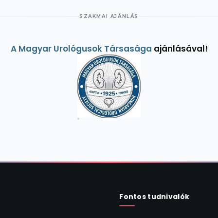
SZAKMAI AJÁNLÁS
A Magyar Urológusok Társasága
ajánlásával!
Fontos tudnivalók