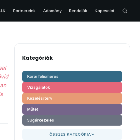
I.K
Partnereink
Adomány
Rendelők
Kapcsolat
VESE & HÓLYAG
Veserák
Kategóriák
Hólyagrák
sal
Hólyag eltávolítás – Cisztektómia
övid
Korai felismerés
ban
Vizsgálatok
is
Kezelési terv
Műtét
Sugárkezelés
ÖSSZES KATEGÓRIA