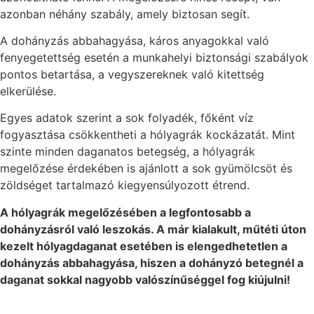
azonban néhány szabály, amely biztosan segít.
A dohányzás abbahagyása, káros anyagokkal való
fenyegetettség esetén a munkahelyi biztonsági szabályok
pontos betartása, a vegyszereknek való kitettség
elkerülése.
Egyes adatok szerint a sok folyadék, főként víz
fogyasztása csökkentheti a hólyagrák kockázatát. Mint
szinte minden daganatos betegség, a hólyagrák
megelőzése érdekében is ajánlott a sok gyümölcsöt és
zöldséget tartalmazó kiegyensúlyozott étrend.
A hólyagrák megelőzésében a legfontosabb a
dohányzásról való leszokás. A már kialakult, műtéti úton
kezelt hólyagdaganat esetében is elengedhetetlen a
dohányzás abbahagyása, hiszen a dohányzó betegnél a
daganat sokkal nagyobb valószínűséggel fog kiújulni!