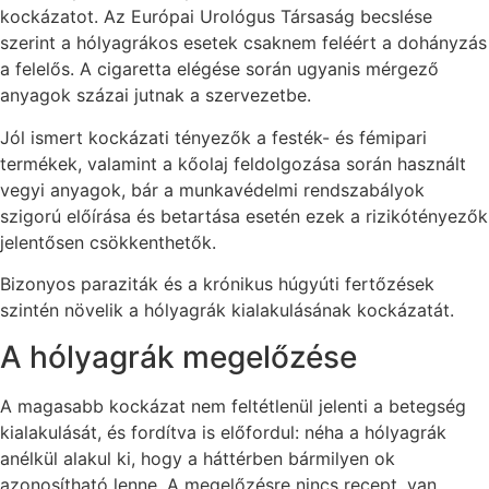
kockázatot. Az Európai Urológus Társaság becslése
szerint a hólyagrákos esetek csaknem feléért a dohányzás
a felelős. A cigaretta elégése során ugyanis mérgező
anyagok százai jutnak a szervezetbe.
Jól ismert kockázati tényezők a festék- és fémipari
termékek, valamint a kőolaj feldolgozása során használt
vegyi anyagok, bár a munkavédelmi rendszabályok
szigorú előírása és betartása esetén ezek a rizikótényezők
jelentősen csökkenthetők.
Bizonyos paraziták és a krónikus húgyúti fertőzések
szintén növelik a hólyagrák kialakulásának kockázatát.
A hólyagrák megelőzése
A magasabb kockázat nem feltétlenül jelenti a betegség
kialakulását, és fordítva is előfordul: néha a hólyagrák
anélkül alakul ki, hogy a háttérben bármilyen ok
azonosítható lenne. A megelőzésre nincs recept, van