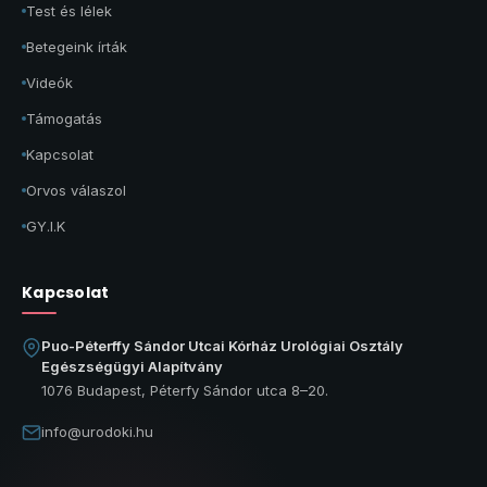
Test és lélek
Betegeink írták
Videók
Támogatás
Kapcsolat
Orvos válaszol
GY.I.K
Kapcsolat
Puo-Péterffy Sándor Utcai Kórház Urológiai Osztály
Egészségügyi Alapítvány
1076 Budapest, Péterfy Sándor utca 8–20.
info@urodoki.hu