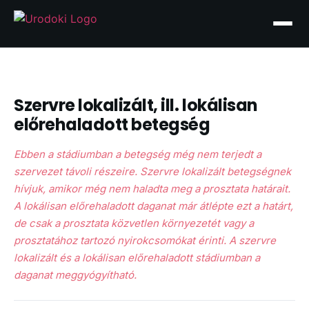
Szervre lokalizált, ill. lokálisan
előrehaladott betegség
Ebben a stádiumban a betegség még nem terjedt a
szervezet távoli részeire. Szervre lokalizált betegségnek
hívjuk, amikor még nem haladta meg a prosztata határait.
A lokálisan előrehaladott daganat már átlépte ezt a határt,
de csak a prosztata közvetlen környezetét vagy a
prosztatához tartozó nyirokcsomókat érinti. A szervre
lokalizált és a lokálisan előrehaladott stádiumban a
daganat meggyógyítható.