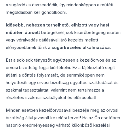
a sugárdózis összeadódik, így mindenképpen a műtéti
megoldásban kell gondolkodni.
Idősebb, nehezen terhelhető, elhízott vagy hasi
műtéten átesett
betegeknél, sok kísérőbetegség esetén
vagy véralvadás gátlásával járó kezelés mellett
előnyösebbnek tűnik a
sugárkezelés alkalmazása
.
Ezt a sok-sok tényezőt együttesen a kezelőorvos és az
orvosi bizottság fogja kiértékelni. Ez a tájékoztató segít
átlátni a döntés folyamatát, de semmiképpen nem
helyettesíti egy orvosi bizottság együttes szaktudását és
szakmai tapasztalatát, valamint nem tartalmazza a
részletes szakmai szabályokat és előírásokat!
Minden esetben kezelőorvosával beszélje meg az orvosi
bizottság által javasolt kezelési tervet! Ha az Ön esetében
hasonló eredményesség várható különböző kezelési