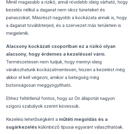
Minél magasabb a rizikó, annál rövidebb ideig várható, hogy
kezelés nélkül a daganat nem okoz tüneteket és
panaszokat. Másrészt nagyobb a kockázata annak is, hogy
a daganat továbbterjed, és a szervezet más területein is
megjelenik.
Alacsony kockázati csoportban ez a rizikó olyan
alacsony, hogy érdemes a kezeléssel várni
.
Természetesen nem tudjuk, hogy mennyi ideig
várakozhatunk kockázatmentesen, hiszen a kezelést még
akkor el kell végezni, amikor a betegség még
biztonságosan meggyógyítható.
Ehhez feltétlenül fontos, hogy az Ön állapotát nagyon
szigorú szabályok szerint kövessük.
Kezelési lehetőségként a
műtéti megoldás és a
sugárkezelés
különböző típusai egyaránt választhatóak.