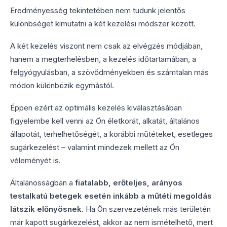
Eredményesség tekintetében nem tudunk jelentős
különbséget kimutatni a két kezelési módszer között.
A két kezelés viszont nem csak az elvégzés módjában,
hanem a megterhelésben, a kezelés időtartamában, a
felgyógyulásban, a szövődményekben és számtalan más
módon különbözik egymástól.
Éppen ezért az optimális kezelés kiválasztásában
figyelembe kell venni az Ön életkorát, alkatát, általános
állapotát, terhelhetőségét, a korábbi műtéteket, esetleges
sugárkezelést – valamint mindezek mellett az Ön
véleményét is.
Általánosságban a
fiatalabb, erőteljes, arányos
testalkatú betegek esetén inkább a műtéti megoldás
látszik előnyösnek
. Ha Ön szervezetének más területén
már kapott sugárkezelést, akkor az nem ismételhető, mert