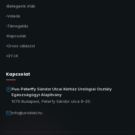
Betegeink írták
Videók
Támogatás
Kapcsolat
Orvos válaszol
GY.I.K
Kapcsolat
Puo-Péterffy Sándor Utcai Kórház Urológiai Osztály
Egészségügyi Alapítvány
1076 Budapest, Péterfy Sándor utca 8–20.
info@urodoki.hu