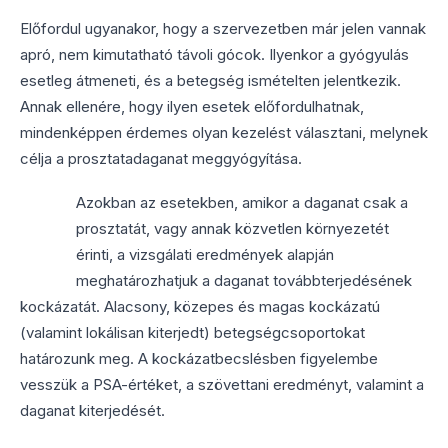
Előfordul ugyanakor, hogy a szervezetben már jelen vannak
apró, nem kimutatható távoli gócok. Ilyenkor a gyógyulás
esetleg átmeneti, és a betegség ismételten jelentkezik.
Annak ellenére, hogy ilyen esetek előfordulhatnak,
mindenképpen érdemes olyan kezelést választani, melynek
célja a prosztatadaganat meggyógyítása.
Azokban az esetekben, amikor a daganat csak a
prosztatát, vagy annak közvetlen környezetét
érinti, a vizsgálati eredmények alapján
meghatározhatjuk a daganat továbbterjedésének
kockázatát. Alacsony, közepes és magas kockázatú
(valamint lokálisan kiterjedt) betegségcsoportokat
határozunk meg. A kockázatbecslésben figyelembe
vesszük a PSA-értéket, a szövettani eredményt, valamint a
daganat kiterjedését.