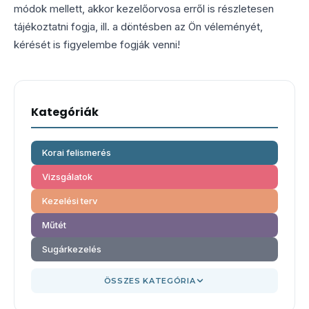
módok mellett, akkor kezelőorvosa erről is részletesen
tájékoztatni fogja, ill. a döntésben az Ön véleményét,
kérését is figyelembe fogják venni!
Kategóriák
Korai felismerés
Vizsgálatok
Kezelési terv
Műtét
Sugárkezelés
ÖSSZES KATEGÓRIA