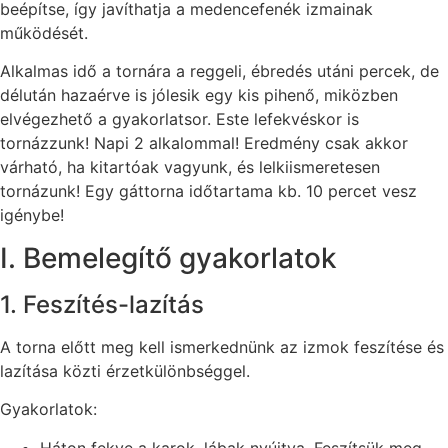
beépítse, így javíthatja a medencefenék izmainak
működését.
Alkalmas idő a tornára a reggeli, ébredés utáni percek, de
délután hazaérve is jólesik egy kis pihenő, miközben
elvégezhető a gyakorlatsor. Este lefekvéskor is
tornázzunk! Napi 2 alkalommal! Eredmény csak akkor
várható, ha kitartóak vagyunk, és lelkiismeretesen
tornázunk! Egy gáttorna időtartama kb. 10 percet vesz
igénybe!
I. Bemelegítő gyakorlatok
1. Feszítés-lazítás
A torna előtt meg kell ismerkednünk az izmok feszítése és
lazítása közti érzetkülönbséggel.
Gyakorlatok:
Háton fekve a karok, lábak nyújtva. Feszítsük meg