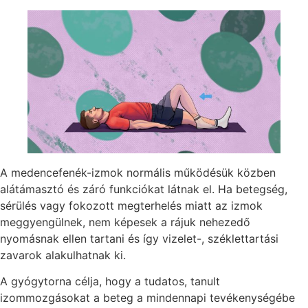
A medencefenék-izmok normális működésük közben
alátámasztó és záró funkciókat látnak el. Ha betegség,
sérülés vagy fokozott megterhelés miatt az izmok
meggyengülnek, nem képesek a rájuk nehezedő
nyomásnak ellen tartani és így vizelet-, széklettartási
zavarok alakulhatnak ki.
A gyógytorna célja, hogy a tudatos, tanult
izommozgásokat a beteg a mindennapi tevékenységébe