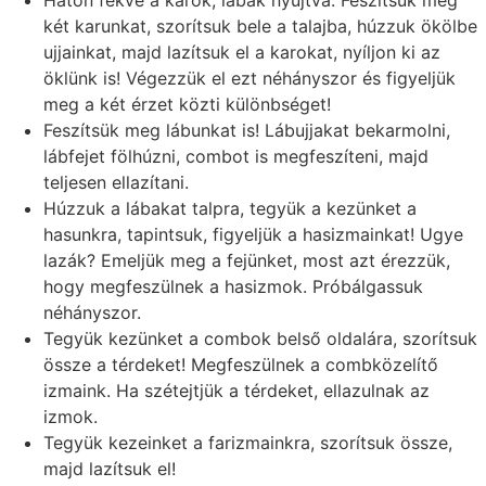
két karunkat, szorítsuk bele a talajba, húzzuk ökölbe
ujjainkat, majd lazítsuk el a karokat, nyíljon ki az
öklünk is! Végezzük el ezt néhányszor és figyeljük
meg a két érzet közti különbséget!
Feszítsük meg lábunkat is! Lábujjakat bekarmolni,
lábfejet fölhúzni, combot is megfeszíteni, majd
teljesen ellazítani.
Húzzuk a lábakat talpra, tegyük a kezünket a
hasunkra, tapintsuk, figyeljük a hasizmainkat! Ugye
lazák? Emeljük meg a fejünket, most azt érezzük,
hogy megfeszülnek a hasizmok. Próbálgassuk
néhányszor.
Tegyük kezünket a combok belső oldalára, szorítsuk
össze a térdeket! Megfeszülnek a combközelítő
izmaink. Ha szétejtjük a térdeket, ellazulnak az
izmok.
Tegyük kezeinket a farizmainkra, szorítsuk össze,
majd lazítsuk el!