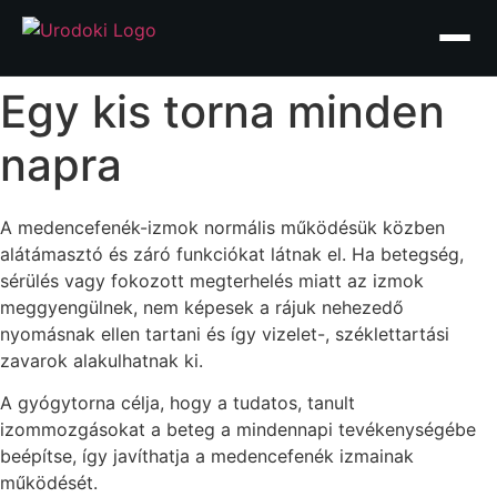
Ugrás
a
tartalomhoz
Egy kis torna minden
napra
A medencefenék-izmok normális működésük közben
alátámasztó és záró funkciókat látnak el. Ha betegség,
sérülés vagy fokozott megterhelés miatt az izmok
meggyengülnek, nem képesek a rájuk nehezedő
nyomásnak ellen tartani és így vizelet-, széklettartási
zavarok alakulhatnak ki.
A gyógytorna célja, hogy a tudatos, tanult
izommozgásokat a beteg a mindennapi tevékenységébe
beépítse, így javíthatja a medencefenék izmainak
működését.