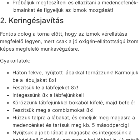
Próbáljuk megfeszíteni és ellazítani a medencefenék-
izmainkat és figyeljük az izmok mozgását!
2. Keringésjavítás
Fontos dolog a torna előtt, hogy az izmok vérellátása
megfelelő legyen, mert csak a jó oxigén-ellátottságú izom
képes megfelelő munkavégzésre.
Gyakorlatok:
Háton fekve, nyújtott lábakkal tornázzunk! Karmoljuk
be a lábujjakat 8x!
Feszítsük le a lábfejeket 8x!
Integessünk 8x a lábfejünkkel!
Körözzünk lábfejünkkel bokából kifelé, majd befelé!
Feszítsük meg a combizmokat 8x!
Húzzuk talpra a lábakat, és emeljük meg magasra a
medencénket és tartsuk meg kb. 5 másodpercig!
Nyújtsuk a jobb lábat a magasba és integessünk a