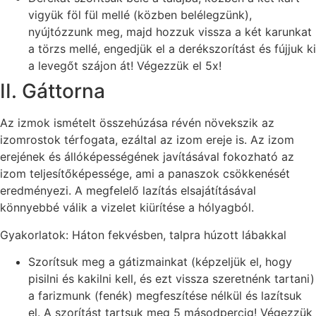
vigyük föl fül mellé (közben belélegzünk),
nyújtózzunk meg, majd hozzuk vissza a két karunkat
a törzs mellé, engedjük el a derékszorítást és fújjuk ki
a levegőt szájon át! Végezzük el 5x!
II. Gáttorna
Az izmok ismételt összehúzása révén növekszik az
izomrostok térfogata, ezáltal az izom ereje is. Az izom
erejének és állóképességének javításával fokozható az
izom teljesítőképessége, ami a panaszok csökkenését
eredményezi. A megfelelő lazítás elsajátításával
könnyebbé válik a vizelet kiürítése a hólyagból.
Gyakorlatok: Háton fekvésben, talpra húzott lábakkal
Szorítsuk meg a gátizmainkat (képzeljük el, hogy
pisilni és kakilni kell, és ezt vissza szeretnénk tartani)
a farizmunk (fenék) megfeszítése nélkül és lazítsuk
el. A szorítást tartsuk meg 5 másodpercig! Végezzük