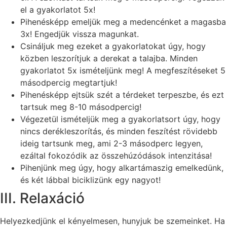
el a gyakorlatot 5x!
Pihenésképp emeljük meg a medencénket a magasba
3x! Engedjük vissza magunkat.
Csináljuk meg ezeket a gyakorlatokat úgy, hogy
közben leszorítjuk a derekat a talajba. Minden
gyakorlatot 5x ismételjünk meg! A megfeszítéseket 5
másodpercig megtartjuk!
Pihenésképp ejtsük szét a térdeket terpeszbe, és ezt
tartsuk meg 8-10 másodpercig!
Végezetül ismételjük meg a gyakorlatsort úgy, hogy
nincs derékleszorítás, és minden feszítést rövidebb
ideig tartsunk meg, ami 2-3 másodperc legyen,
ezáltal fokozódik az összehúzódások intenzitása!
Pihenjünk meg úgy, hogy alkartámaszig emelkedünk,
és két lábbal biciklizünk egy nagyot!
III. Relaxáció
Helyezkedjünk el kényelmesen, hunyjuk be szemeinket. Ha