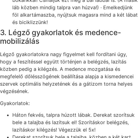
bokánkkal! Csináljuk ezt meg a bal lábbal is. (A másik
láb közben mindig talpra van húzva!) · Emelkedjünk
föl alkartámaszba, nyújtsuk magasra mind a két lábat
és biciklizzünk!
3. Légző gyakorlatok és medence-
mobilizálás
Légző gyakorlatokra nagy figyelmet kell fordítani úgy,
hogy a feszítéssel együtt történjen a belégzés, lazítás
közben pedig a kilégzés. A medence mozgatása és
megfelelő dőlésszögének beállítása alapja a kismedencei
szervek optimális helyzetének és a gátizom torna helyes
végzésének.
Gyakorlatok:
Háton fekvés, talpra húzott lábak. Derekat szorítsuk
bele a talajba és lazítsuk el! Szorításkor belégzés,
lazításkor kilégzés! Végezzük el 5x!
Derekat szorítsuk bele a talajba, közben a két kart