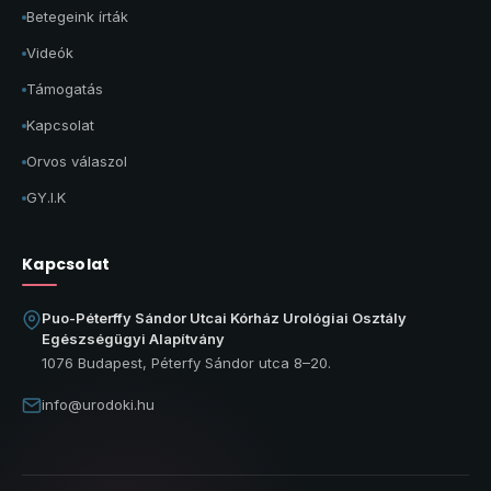
Betegeink írták
Videók
Támogatás
Kapcsolat
Orvos válaszol
GY.I.K
Kapcsolat
Puo-Péterffy Sándor Utcai Kórház Urológiai Osztály
Egészségügyi Alapítvány
1076 Budapest, Péterfy Sándor utca 8–20.
info@urodoki.hu